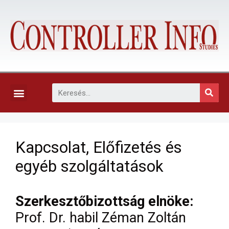
KAPCSOLAT, ELŐFIZETÉS ÉS EGYÉB SZOLGÁLTATÁSOK
Kapcsolat, Előfizetés és
egyéb szolgáltatások
Szerkesztőbizottság elnöke:
Prof. Dr. habil Zéman Zoltán