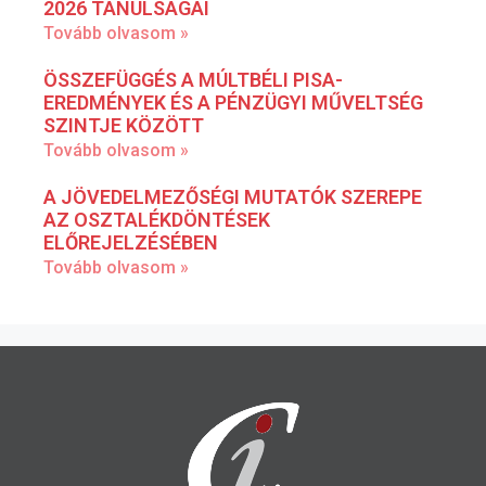
2026 TANULSÁGAI
Tovább olvasom »
ÖSSZEFÜGGÉS A MÚLTBÉLI PISA-
EREDMÉNYEK ÉS A PÉNZÜGYI MŰVELTSÉG
SZINTJE KÖZÖTT
Tovább olvasom »
A JÖVEDELMEZŐSÉGI MUTATÓK SZEREPE
AZ OSZTALÉKDÖNTÉSEK
ELŐREJELZÉSÉBEN
Tovább olvasom »