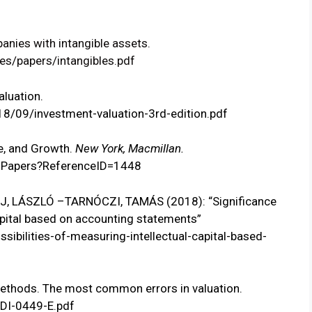
es with intangible assets.
es/papers/intangibles.pdf
luation.
18/09/investment-valuation-3rd-edition.pdf
e, and Growth.
New York, Macmillan.
esPapers?ReferenceID=1448
, LÁSZLÓ –TARNÓCZI, TAMÁS (2018): “Significance
capital based on accounting statements”
sibilities-of-measuring-intellectual-capital-based-
ethods. The most common errors in valuation.
/DI-0449-E.pdf