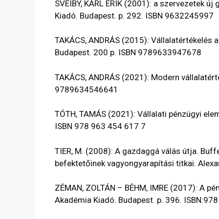
SVEIBY, KARL ERIK
(2001):
a szervezetek új
Kiadó. Budapest. p. 292. ISBN 9632245997
TAKÁCS, ANDRÁS
(2015):
Vállalatértékelés 
Budapest. 200 p. ISBN 9789633947678
TAKÁCS, ANDRÁS (2021):
Modern vállalatért
9789634546641
TÓTH, TAMÁS (2021)
:
Vállalati pénzügyi el
ISBN 978 963 454 617 7
TIER, M. (2008): A gazdaggá válás útja. Buffe
befektetőinek vagyongyarapítási titkai. Ale
ZÉMAN, ZOLTÁN – BÉHM, IMRE (2017):
A pé
Akadémia Kiadó. Budapest. p. 396. ISBN:97