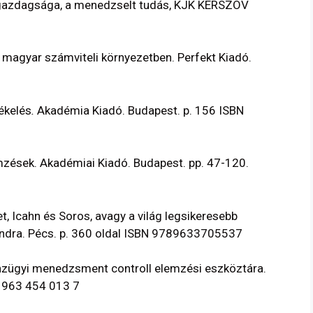
 gazdagsága, a menedzselt tudás, KJK KERSZÖV
a magyar számviteli környezetben. Perfekt Kiadó.
ékelés
.
Akadémia Kiadó. Budapest. p. 156 ISBN
emzések. Akadémiai Kiadó. Budapest. pp. 47-120.
t, Icahn és Soros, avagy a világ legsikeresebb
xandra. Pécs. p. 360 oldal ISBN 9789633705537
nzügyi menedzsment controll elemzési eszköztára.
8 963 454 013 7