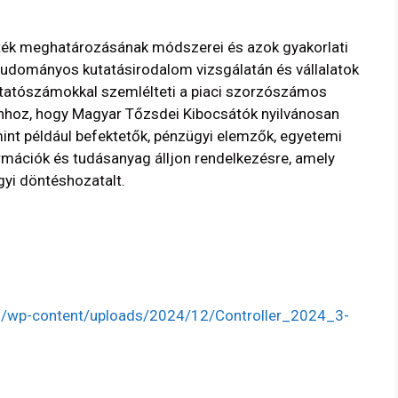
érték meghatározásának módszerei és azok gyakorlati
tudományos kutatásirodalom vizsgálatán és vállalatok
tatószámokkal szemlélteti a piaci szorzószámos
 ahhoz, hogy Magyar Tőzsdei Kibocsátók nyilvánosan
, mint például befektetők, pénzügyi elemzők, egyetemi
rmációk és tudásanyag álljon rendelkezésre, amely
yi döntéshozatalt.
.hu/wp-content/uploads/2024/12/Controller_2024_3-