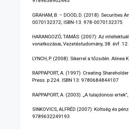
9789638902443
GRAHAM, B. – DOOD, D. (2018): Securities An
0070132372; ISBN-13. 978-0070132375
HARANGOZÓ, TAMÁS: (2007): Az intellektuál
vonatkozásai, Vezetéstudomány, 38. évf. 12
LYNCH, P. (2008): Sikerrel a tőzsdén. Alinea 
RAPPAPORT, A. (1997): Creating Shareholder 
Press. p 224. ISBN 13: 9780684844107
RAPPAPORT, A. (2003): „A tulajdonosi ertek”
SINKOVICS, ALFRÉD (2007): Költség és pénzü
9789632249193