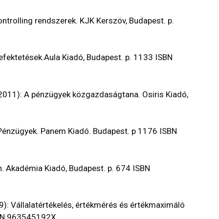
rolling rendszerek. KJK Kerszöv, Budapest. p.
efektetések.Aula Kiadó, Budapest. p. 1133 ISBN
2011):
A pénzügyek közgazdaságtana
.
Osiris Kiadó,
 Pénzügyek
.
Panem Kiadó. Budapest
.
p 1176 ISBN
. Akadémia Kiadó, Budapest. p. 674 ISBN
9):
Vállalatértékelés, értékmérés és értékmaximáló
ISBN 963545192X