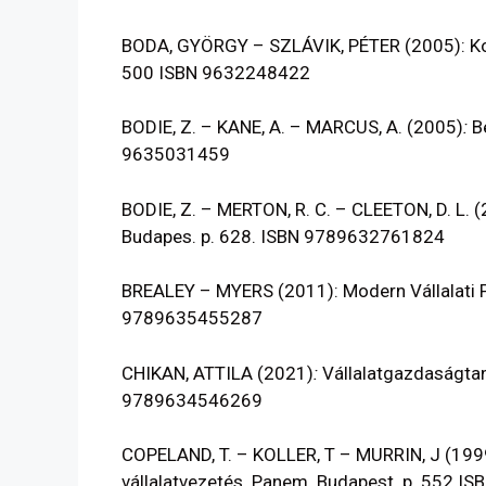
BODA, GYÖRGY – SZLÁVIK, PÉTER (2005): Kont
500 ISBN 9632248422
BODIE, Z. – KANE, A. – MARCUS, A.
(2005)
:
B
9635031459
BODIE, Z. – MERTON, R. C. – CLEETON, D. L. (
Budapes. p. 628. ISBN 9789632761824
BREALEY – MYERS (2011):
Modern Vállalati
9789635455287
CHIKAN, ATTILA (2021)
:
Vállalatgazdaságtan
9789634546269
COPELAND, T. – KOLLER, T – MURRIN, J (199
vállalatvezetés. Panem. Budapest. p. 552 