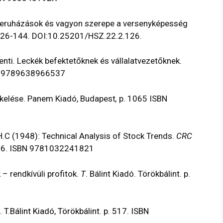
ruházások és vagyon szerepe a versenyképesség
p. 126-144. DOI:10.25201/HSZ.22.2.126.
nti. Leckék befektetőknek és vállalatvezetőknek.
SBN 9789638966537
kelése. Panem Kiadó, Budapest
,
p. 1065 ISBN
.C (1948): Technical Analysis of Stock Trends.
CRC
 686. ISBN 9781032241821
– rendkívüli profitok.
T
. Bálint Kiadó. Törökbálint. p.
. T.Bálint Kiadó, Törökbálint. p. 517. ISBN