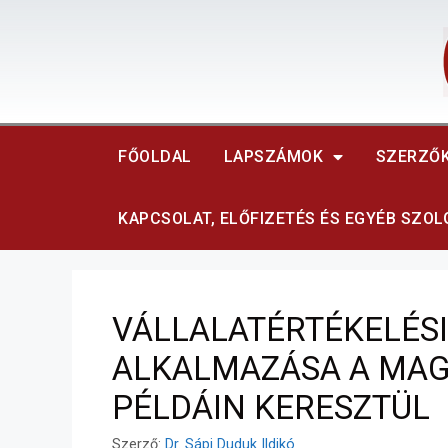
FŐOLDAL
LAPSZÁMOK
SZERZŐ
KAPCSOLAT, ELŐFIZETÉS ÉS EGYÉB SZO
VÁLLALATÉRTÉKELÉS
ALKALMAZÁSA A MAG
PÉLDÁIN KERESZTÜL
Szerző:
Dr. Sápi Duduk Ildikó