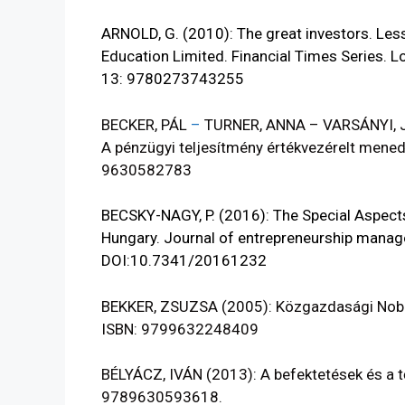
ARNOLD, G. (2010): The great investors. Les
Education Limited. Financial Times Series. L
13:
9780273743255
BECKER, PÁL
–
TURNER, ANNA – VARSÁNYI, J
A pénzügyi teljesítmény értékvezérelt mene
9630582783
BECSKY-NAGY, P. (2016): The Special Aspects
Hungary. Journal of entrepreneurship manag
DOI:
10.7341/20161232
BEKKER, ZSUZSA (2005):
Közgazdasági Nob
ISBN: 9799632248409
BÉLYÁCZ, IVÁN (2013): A befektetések és a t
9789630593618.