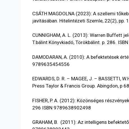
CSÁTH MAGDOLNA (2023): A szellemi tőkebe
javításában. Hitelintézeti Szemle, 22(2), p
CUNNIGHAM, A. L. (2013): Warren Buffett jele
T.bálint Könyvkiadó, Törökbálint. p. 286. I
DAMODARAN, A. (2010): A befektetések érté
9789635454556
EDWARDS, D. R. – MAGEE, J. – BASSETTI, W.H
Press Taylor & Francis Group. Abingdon, p
FISHER, P. A.
(2012): Közönséges ​részvények 
296 ISBN 9789638902498
GRAHAM
, B. (2011): Az intelligens befektető