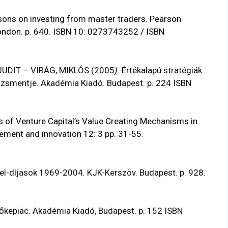
sons on investing from master traders. Pearson
ondon. p. 640. ISBN 10:
0273743252
/ ISBN
UDIT – VIRÁG, MIKLÓS (2005
):
Értékalapú stratégiák.
dzsmentje. Akadémia Kiadó. Budapest. p. 224 ISBN
 of Venture Capital’s Value Creating Mechanisms in
ement and innovation 12: 3 pp. 31-55.
el-díjasok 1969-2004
.
KJK-Kerszöv. Budapest. p. 928.
őkepiac. Akadémia Kiadó, Budapest. p. 152 ISBN