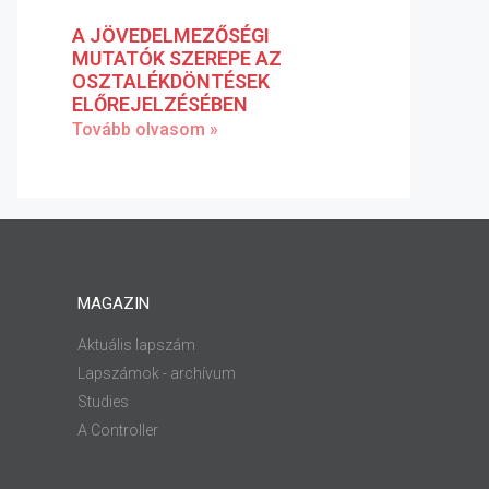
A JÖVEDELMEZŐSÉGI
MUTATÓK SZEREPE AZ
OSZTALÉKDÖNTÉSEK
ELŐREJELZÉSÉBEN
Tovább olvasom »
MAGAZIN
Aktuális lapszám
Lapszámok - archívum
Studies
A Controller