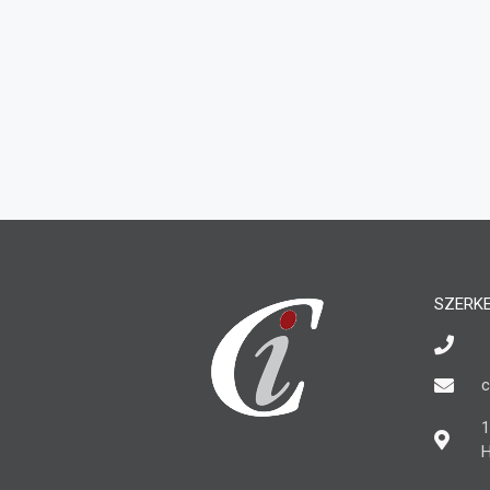
SZERK
c
1
H