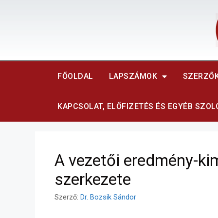
FŐOLDAL
LAPSZÁMOK
SZERZŐ
KAPCSOLAT, ELŐFIZETÉS ÉS EGYÉB SZO
A vezetői eredmény-ki
szerkezete
Szerző:
Dr. Bozsik Sándor