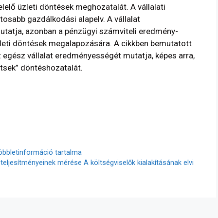
elelő üzleti döntések meghozatalát. A vállalati
ntosabb gazdálkodási alapelv. A vállalat
atja, azonban a pénzügyi számviteli eredmény-
zleti döntések megalapozására. A cikkben bemutatott
 egész vállalat eredményességét mutatja, képes arra,
ítsek” döntéshozatalát.
bbletinformáció tartalma
ljesítményeinek mérése A költségviselők kialakításának elvi