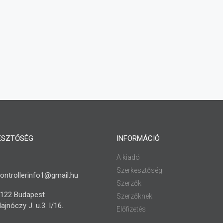
ESZTŐSÉG
INFORMÁCIÓ
A kiadó
Szerkesztőség
ontrollerinfo1@gmail.hu
Szerzők
122 Budapest
Szerzőknek
ajnóczy J. u.3. I/16.
Előfizetés