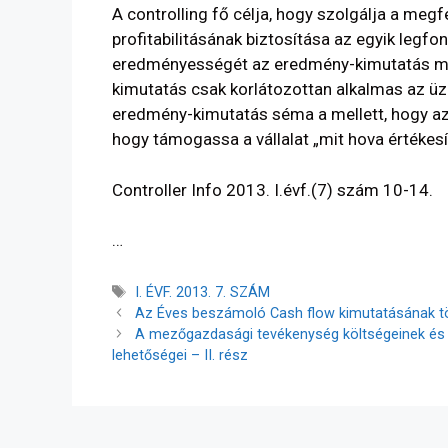
A controlling fő célja, hogy szolgálja a megf
profitabilitásának biztosítása az egyik legfo
eredményességét az eredmény-kimutatás mut
kimutatás csak korlátozottan alkalmas az ü
eredmény-kimutatás séma a mellett, hogy az
hogy támogassa a vállalat „mit hova értékes
Controller Info 2013. I.évf.(7) szám 10-14.
…
I. ÉVF. 2013. 7. SZÁM
Az Éves beszámoló Cash flow kimutatásának tö
A mezőgazdasági tevékenység költségeinek és te
lehetőségei – II. rész