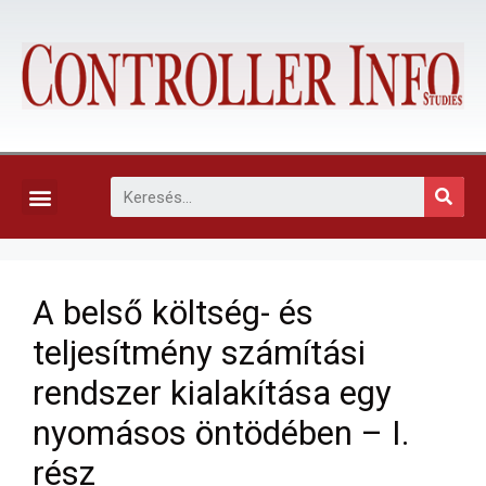
KAPCSOLAT, ELŐFIZETÉS ÉS EGYÉB SZOLGÁLTATÁSOK
A belső költség- és
teljesítmény­ számítási
rendszer kialakítása egy
nyomásos öntödében – I.
rész