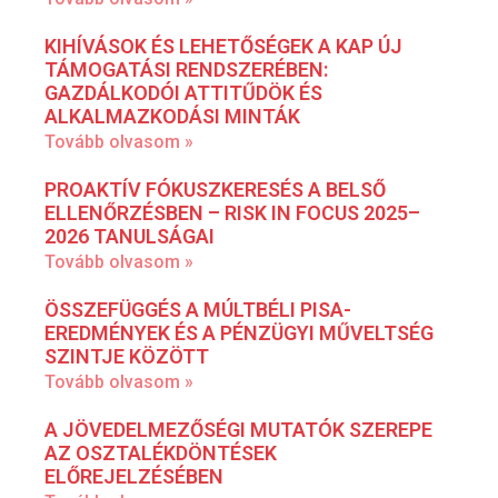
KIHÍVÁSOK ÉS LEHETŐSÉGEK A KAP ÚJ
TÁMOGATÁSI RENDSZERÉBEN:
GAZDÁLKODÓI ATTITŰDÖK ÉS
ALKALMAZKODÁSI MINTÁK
Tovább olvasom »
PROAKTÍV FÓKUSZKERESÉS A BELSŐ
ELLENŐRZÉSBEN – RISK IN FOCUS 2025–
2026 TANULSÁGAI
Tovább olvasom »
ÖSSZEFÜGGÉS A MÚLTBÉLI PISA-
EREDMÉNYEK ÉS A PÉNZÜGYI MŰVELTSÉG
SZINTJE KÖZÖTT
Tovább olvasom »
A JÖVEDELMEZŐSÉGI MUTATÓK SZEREPE
AZ OSZTALÉKDÖNTÉSEK
ELŐREJELZÉSÉBEN