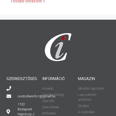
Tovább olvasom »
SZERKESZTŐSÉG
INFORMÁCIÓ
MAGAZIN
A kiadó
Aktuális lapszám
Szerkesztőség
Lapszámok -
controllerinfo1@gmail.hu
archívum
Szerzők
1122
Studies
Szerzőknek
Budapest
A Controller
Előfizetés
Hajnóczy J.