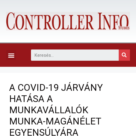
KAPCSOLAT, ELŐFIZETÉS ÉS EGYÉB SZOLGÁLTATÁSOK
A COVID-19 JÁRVÁNY
HATÁSA A
MUNKAVÁLLALÓK
MUNKA-MAGÁNÉLET
EGYENSÚLYÁRA