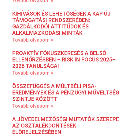
Tovább olvasom »
KIHÍVÁSOK ÉS LEHETŐSÉGEK A KAP ÚJ
TÁMOGATÁSI RENDSZERÉBEN:
GAZDÁLKODÓI ATTITŰDÖK ÉS
ALKALMAZKODÁSI MINTÁK
Tovább olvasom »
PROAKTÍV FÓKUSZKERESÉS A BELSŐ
ELLENŐRZÉSBEN – RISK IN FOCUS 2025–
2026 TANULSÁGAI
Tovább olvasom »
ÖSSZEFÜGGÉS A MÚLTBÉLI PISA-
EREDMÉNYEK ÉS A PÉNZÜGYI MŰVELTSÉG
SZINTJE KÖZÖTT
Tovább olvasom »
A JÖVEDELMEZŐSÉGI MUTATÓK SZEREPE
AZ OSZTALÉKDÖNTÉSEK
ELŐREJELZÉSÉBEN