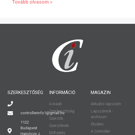
Tovább olvasom »
SZERKESZTŐSÉG
INFORMÁCIÓ
MAGAZIN
A kiadó
Aktuális lapszám
Szerkesztőség
Lapszámok -
controllerinfo1@gmail.hu
archívum
Szerzők
1122
Studies
Szerzőknek
Budapest
A Controller
Előfizetés
Hajnóczy J.