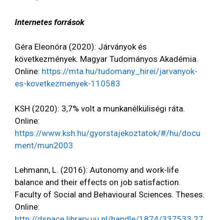
Internetes források
Géra Eleonóra (2020): Járványok és
következmények. Magyar Tudományos Akadémia.
Online:
https://mta.hu/tudomany_hirei/jarvanyok-
es-kovetkezmenyek-110583
KSH (2020): 3,7% volt a munkanélküliségi ráta.
Online:
https://www.ksh.hu/gyorstajekoztatok/#/hu/docu
ment/mun2003
Lehmann, L. (2016): Autonomy and work-life
balance and their effects on job satisfaction.
Faculty of Social and Behavioural Sciences. Theses.
Online:
http://dspace.library.uu.nl/handle/1874/337533 27
.