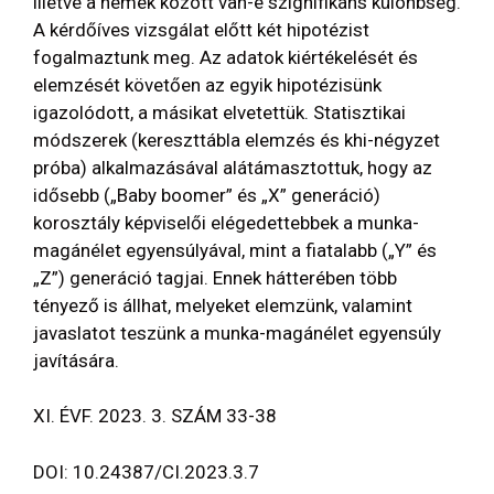
illetve a nemek között van-e szignifikáns különbség.
A kérdőíves vizsgálat előtt két hipotézist
fogalmaztunk meg. Az adatok kiértékelését és
elemzését követően az egyik hipotézisünk
igazolódott, a másikat elvetettük. Statisztikai
módszerek (kereszttábla elemzés és khi-négyzet
próba) alkalmazásával alátámasztottuk, hogy az
idősebb („Baby boomer” és „X” generáció)
korosztály képviselői elégedettebbek a munka-
magánélet egyensúlyával, mint a fiatalabb („Y” és
„Z”) generáció tagjai. Ennek hátterében több
tényező is állhat, melyeket elemzünk, valamint
javaslatot teszünk a munka-magánélet egyensúly
javítására.
XI. ÉVF. 2023. 3. SZÁM 33-38
DOI: 10.24387/CI.2023.3.7