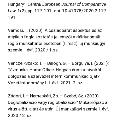
Hungary”,
Central European Journal of Comparative
Law
, 1(2), pp. 177-191. doi: 10.47078/2020.2.177-
191.
Vámosi, T. (2020): A családbarát aspektus és az
atipikus foglalkoztatás jellemzői a déldunántúli
régió munkáltatói esetében (I. rész), új munkaügyi
szemle I. évf. 2020 / 1.sz.
Venczel-Szakó; T. – Balogh, G. – Borgulya, I. (2021):
Távmunka, Home Office: Hogyan érinti a távolról
dolgozás a szervezet intern kommunikációját?
Vezetéstudomány LII. évf. 2021. 2. sz.
Zádori, I. – Nemeskéri, Zs. – Szabó, Sz. (2020):
Deglobalizáció vagy reglobalizáció? Mukaerőpiac a
vírus előtt, alatt és után. Új munkaügyi szemle I. évf.
2020 / 3. sz