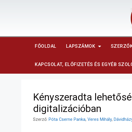
FŐOLDAL
LAPSZÁMOK
SZERZŐ
KAPCSOLAT, ELŐFIZETÉS ÉS EGYÉB SZO
Kényszeradta lehetősé
digitalizációban
Szerző:
Póta Cserne Panka
,
Veres Mihály
,
Dávidház