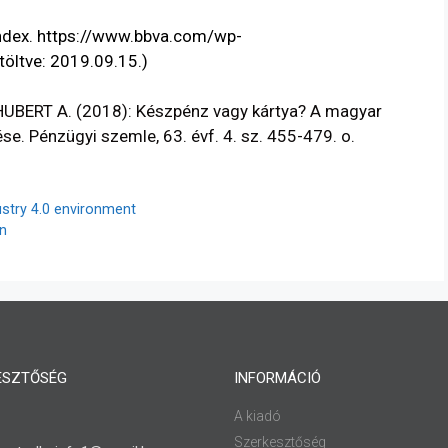
ndex.
https://www.bbva.com/wp-
töltve: 2019.09.15.)
UBERT A. (2018): Készpénz vagy kártya? A magyar
se. Pénzügyi szemle, 63. évf. 4. sz. 455-479. o.
ustry 4.0 environment
n
ESZTŐSÉG
INFORMÁCIÓ
A kiadó
Szerkesztőség