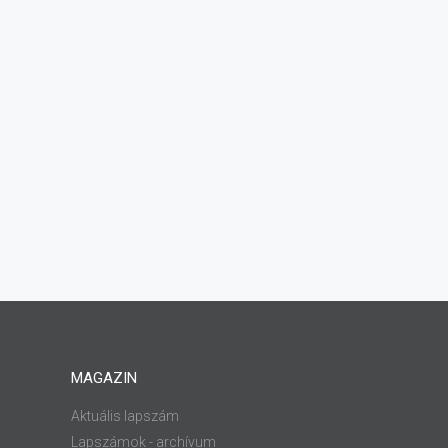
MAGAZIN
Aktuális lapszám
Lapszámok - archívum