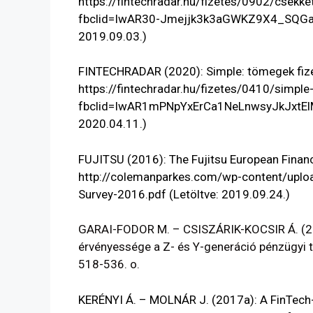
https://fintechradar.hu/fizetes/0902/csekke
fbclid=IwAR30-Jmejjk3k3aGWKZ9X4_SQGa
2019.09.03.)
FINTECHRADAR (2020): Simple: tömegek fizet
https://fintechradar.hu/fizetes/0410/simple
fbclid=IwAR1mPNpYxErCa1NeLnwsyJkJxt
2020.04.11.)
FUJITSU (2016): The Fujitsu European Financ
http://colemanparkes.com/wp-content/uploa
Survey-2016.pdf
(Letöltve: 2019.09.24.)
GARAI-FODOR M. – CSISZÁRIK-KOCSIR Á. (20
érvényessége a Z- és Y-generáció pénzügyi t
518-536. o.
KERÉNYI Á. – MOLNÁR J. (2017a): A FinTech-j