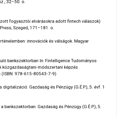
sz., 32–50. o.
ott fogyasztói elvárásokra adott fintech válaszok)
Press, Szeged, 171–181. o.
ténelemben: innovációk és válságok. Magyar
kuló bankszektorban In: Fintelligence Tudományos
). A közgazdaságtani-módszertani képzés
.o (ISBN: 978-615-80543-7-9)
igitalizáció. Gazdaság és Pénzügy (G.É.P.), 5. évf. 1
a bankszektorban. Gazdaság és Pénzügy (G.É.P.), 5.