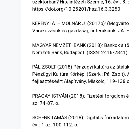
szektorban? Hitelintézeti Szemle, 16. évf. 3. 
https://doi.org/10.25201/hsz.16.3.3250
KERÉNYI Á. – MOLNÁR J. (2017b): (Megváltoz
Várakozások és gazdasági interakciók. JATE
MAGYAR NEMZETI BANK (2018): Bankok a tör
Nemzeti Bank, Budapest. (ISSN: 2416-2841)
PÁL ZSOLT (2018) Pénzügyi kultúra az átala
Pénzügyi Kultúra Körkép. (Szerk.: Pál Zsolt
fejlesztéséért Alapítvány, Miskolc, 119-138
PRÁGAY ISTVÁN (2018): Fizetési forgalom és d
sz. 74-87. o.
SCHENK TAMÁS (2018): Digitális forradalom 
évf. 1 sz. 100-112. o.