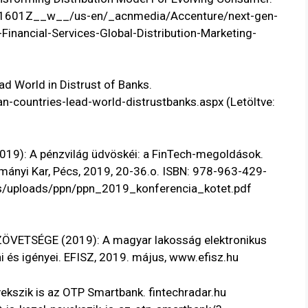
1601Z__w__/us-en/_acnmedia/Accenture/next-gen-
nancial-Services-Global-Distribution-Marketing-
d World in Distrust of Banks.
n-countries-lead-world-distrustbanks.aspx
(Letöltve:
): A pénzvilág üdvöskéi: a FinTech-megoldások.
yi Kar, Pécs, 2019, 20-36.o. ISBN: 978-963-429-
files/uploads/ppn/ppn_2019_konferencia_kotet.pdf
VETSÉGE (2019): A magyar lakosság elektronikus
i és igényei. EFISZ, 2019. május,
www.efisz.hu
ekszik is az OTP Smartbank. fintechradar.hu