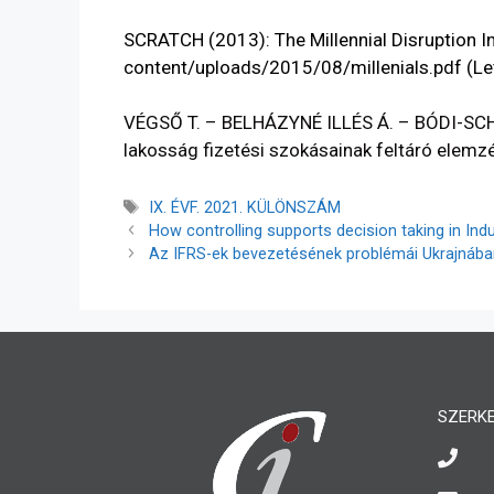
SCRATCH (2013): The Millennial Disruption I
content/uploads/2015/08/millenials.pdf
(Le
VÉGSŐ T. – BELHÁZYNÉ ILLÉS Á. – BÓDI-SCH
lakosság fizetési szokásainak feltáró elemzé
IX. ÉVF. 2021. KÜLÖNSZÁM
How controlling supports decision taking in Ind
Az IFRS-ek bevezetésének problémái Ukrajnába
SZERK