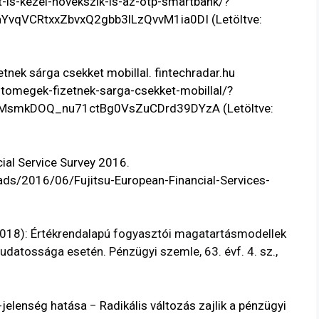
t-is-kezel-novekszik-is-az-otp-smartbank/?
YvqVCRtxxZbvxQ2gbb3lLzQvvM1ia0DI
(Letöltve:
nek sárga csekket mobillal. fintechradar.hu
-tomegek-fizetnek-sarga-csekket-mobillal/?
ElMsmkDOQ_nu71ctBg0VsZuCDrd39DYzA
(Letöltve:
ial Service Survey 2016.
ds/2016/06/Fujitsu-European-Financial-Services-
18): Értékrendalapú fogyasztói magatartásmodellek
udatossága esetén. Pénzügyi szemle, 63. évf. 4. sz.,
elenség hatása − Radikális változás zajlik a pénzügyi