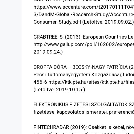
https://www.accenture.com/t20170111T04
3/DandM-Global-Research-Study/Accenture-Fi
Consumer-Study.pdfl
(Letöltve: 2019.09.02.)
CRABTREE, S. (2013): European Countries Lea
http://www.gallup.com/poll/162602/europea
2019.09.24.)
DROPPA DÓRA – BECSKY-NAGY PATRÍCIA (2019
Pécsi Tudományegyetem Közgazdaságtudomán
456-6
https://ktk.pte.hu/sites/ktk.pte.hu/
(Letöltve: 2019.10.15.)
ELEKTRONIKUS FIZETÉSI SZOLGÁLTATÓK SZÖ
fizetéssel kapcsolatos ismeretei, preferenciá
FINTECHRADAR (2019): Csekket is kezel, növ