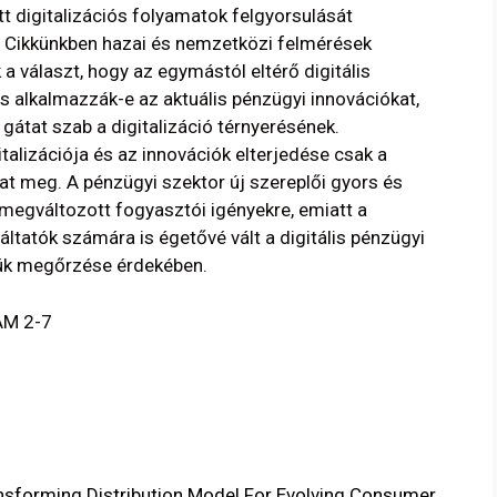
t digitalizációs folyamatok felgyorsulását
 Cikkünkben hazai és nemzetközi felmérések
 választ, hogy az egymástól eltérő digitális
és alkalmazzák-e az aktuális pénzügyi innovációkat,
gátat szab a digitalizáció térnyerésének.
talizációja és az innovációk elterjedése csak a
at meg. A pénzügyi szektor új szereplői gyors és
 megváltozott fogyasztói igényekre, emiatt a
ltatók számára is égetővé vált a digitális pénzügyi
tük megőrzése érdekében.
ÁM 2-7
nsforming Distribution Model For Evolving Consumer.