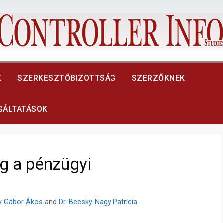
K
SZERKESZTŐBIZOTTSÁG
SZERZŐKNEK
LGÁLTATÁSOK
g a pénzügyi
y Gábor Ákos
and
Dr. Becsky-Nagy Patrícia