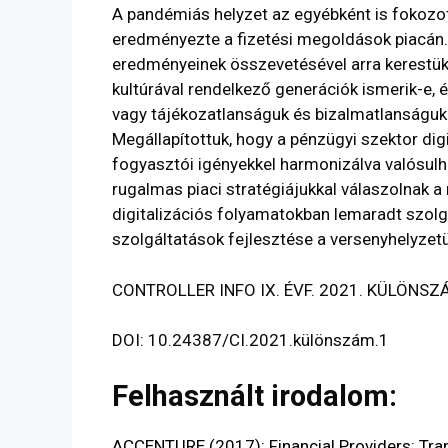
A pandémiás helyzet az egyébként is fokozot
eredményezte a fizetési megoldások piacán.
eredményeinek összevetésével arra kerestük a
kultúrával rendelkező generációk ismerik-e, 
vagy tájékozatlanságuk és bizalmatlanságuk 
Megállapítottuk, hogy a pénzügyi szektor digi
fogyasztói igényekkel harmonizálva valósulh
rugalmas piaci stratégiájukkal válaszolnak a
digitalizációs folyamatokban lemaradt szolgá
szolgáltatások fejlesztése a versenyhelyze
CONTROLLER INFO IX. ÉVF. 2021. KÜLÖNSZ
DOI: 10.24387/CI.2021.különszám.1
Felhasznált irodalom:
ACCENTURE (2017): Financial Providers: Tra