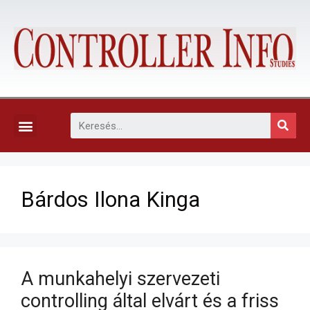
KAPCSOLAT, ELŐFIZETÉS ÉS EGYÉB SZOLGÁLTATÁSOK
Bárdos Ilona Kinga
A munkahelyi szervezeti
controlling által elvárt és a friss