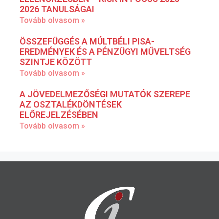
2026 TANULSÁGAI
Tovább olvasom »
ÖSSZEFÜGGÉS A MÚLTBÉLI PISA-
EREDMÉNYEK ÉS A PÉNZÜGYI MŰVELTSÉG
SZINTJE KÖZÖTT
Tovább olvasom »
A JÖVEDELMEZŐSÉGI MUTATÓK SZEREPE
AZ OSZTALÉKDÖNTÉSEK
ELŐREJELZÉSÉBEN
Tovább olvasom »