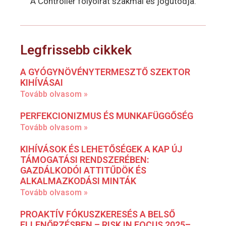
A Controller folyóirat szakmai és jogutódja.
Legfrissebb cikkek
A GYÓGYNÖVÉNYTERMESZTŐ SZEKTOR
KIHÍVÁSAI
Tovább olvasom »
PERFEKCIONIZMUS ÉS MUNKAFÜGGŐSÉG
Tovább olvasom »
KIHÍVÁSOK ÉS LEHETŐSÉGEK A KAP ÚJ
TÁMOGATÁSI RENDSZERÉBEN:
GAZDÁLKODÓI ATTITŰDÖK ÉS
ALKALMAZKODÁSI MINTÁK
Tovább olvasom »
PROAKTÍV FÓKUSZKERESÉS A BELSŐ
ELLENŐRZÉSBEN – RISK IN FOCUS 2025–