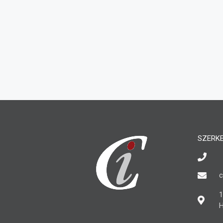
SZERK
c
1
H