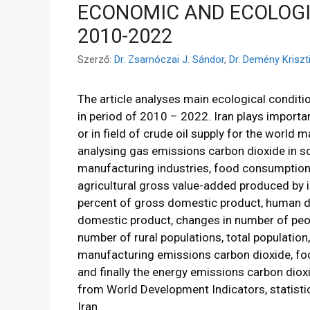
ECONOMIC AND ECOLOGIC
2010-2022
Szerző:
Dr. Zsarnóczai J. Sándor
,
Dr. Demény Kriszt
The article analyses main ecological condit
in period of 2010 – 2022. Iran plays importa
or in field of crude oil supply for the world
analysing gas emissions carbon dioxide in 
manufacturing industries, food consumption 
agricultural gross value-added produced by ir
percent of gross domestic product, human de
domestic product, changes in number of peop
number of rural populations, total population
manufacturing emissions carbon dioxide, f
and finally the energy emissions carbon diox
from World Development Indicators, statistic
Iran.