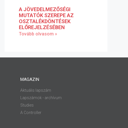
A JÖVEDELMEZŐSÉGI
MUTATÓK SZEREPE AZ
OSZTALÉKDÖNTÉSEK
ELŐREJELZÉSÉBEN
Tovább olvasom »
MAGAZIN
Aktuális lapszám
Lapszámok - archívum
Studies
A Controller