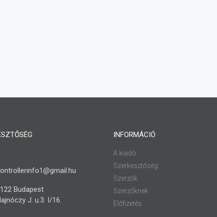
ESZTŐSÉG
INFORMÁCIÓ
A kiadó
Szerkesztőség
ontrollerinfo1@gmail.hu
Szerzők
122 Budapest
Szerzőknek
ajnóczy J. u.3. I/16.
Előfizetés