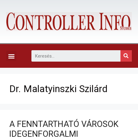
KAPCSOLAT, ELŐFIZETÉS ÉS EGYÉB SZOLGÁLTATÁSOK
Dr. Malatyinszki Szilárd
A FENNTARTHATÓ VÁROSOK
IDEGENFORGALMI