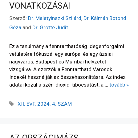
VONATKOZÁSAI
Szerző:
Dr. Malatyinszki Szilárd
,
Dr. Kálmán Botond
Géza
and
Dr. Grotte Judit
Ez a tanulmány a fenntarthatóság idegenforgalmi
vetületére fókuszál egy európai és egy ázsiai
nagyváros, Budapest és Mumbai helyzetét
vizsgálva. A szerzők a Fenntartható Városok
Indexét használják az összehasonlításra. Az index
adatai közül a szén-dioxid-kibocsátást, a …
tovább »
XII. ÉVF. 2024. 4. SZÁM
AZ ORSZÁGIMÁZS