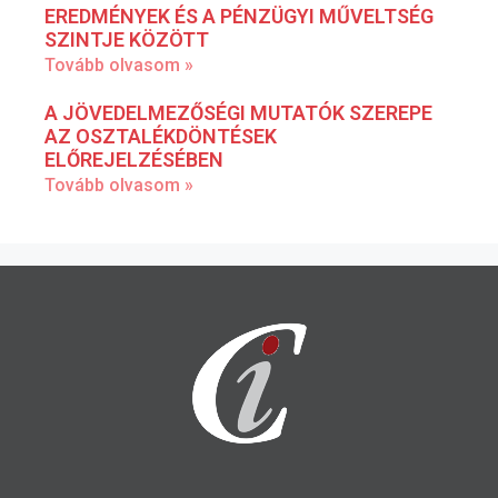
EREDMÉNYEK ÉS A PÉNZÜGYI MŰVELTSÉG
SZINTJE KÖZÖTT
Tovább olvasom »
A JÖVEDELMEZŐSÉGI MUTATÓK SZEREPE
AZ OSZTALÉKDÖNTÉSEK
ELŐREJELZÉSÉBEN
Tovább olvasom »