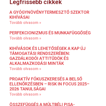
Legfrissebb cikkek
A GYÓGYNÖVÉNYTERMESZTŐ SZEKTOR
KIHÍVÁSAI
Tovább olvasom »
PERFEKCIONIZMUS ÉS MUNKAFÜGGŐSÉG
Tovább olvasom »
KIHÍVÁSOK ÉS LEHETŐSÉGEK A KAP ÚJ
TÁMOGATÁSI RENDSZERÉBEN:
GAZDÁLKODÓI ATTITŰDÖK ÉS
ALKALMAZKODÁSI MINTÁK
Tovább olvasom »
PROAKTÍV FÓKUSZKERESÉS A BELSŐ
ELLENŐRZÉSBEN – RISK IN FOCUS 2025–
2026 TANULSÁGAI
Tovább olvasom »
ÖSSZEFÜGGÉS A MÚLTBÉLI PISA-