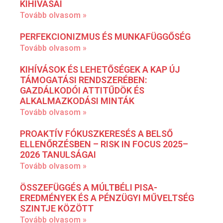
KIHÍVÁSAI
Tovább olvasom »
PERFEKCIONIZMUS ÉS MUNKAFÜGGŐSÉG
Tovább olvasom »
KIHÍVÁSOK ÉS LEHETŐSÉGEK A KAP ÚJ
TÁMOGATÁSI RENDSZERÉBEN:
GAZDÁLKODÓI ATTITŰDÖK ÉS
ALKALMAZKODÁSI MINTÁK
Tovább olvasom »
PROAKTÍV FÓKUSZKERESÉS A BELSŐ
ELLENŐRZÉSBEN – RISK IN FOCUS 2025–
2026 TANULSÁGAI
Tovább olvasom »
ÖSSZEFÜGGÉS A MÚLTBÉLI PISA-
EREDMÉNYEK ÉS A PÉNZÜGYI MŰVELTSÉG
SZINTJE KÖZÖTT
Tovább olvasom »