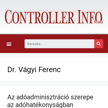
KAPCSOLAT, ELŐFIZETÉS ÉS EGYÉB SZOLGÁLTATÁSOK
Dr. Vágyi Ferenc
Az adóadminisztráció szerepe
az adóhatékonyságban