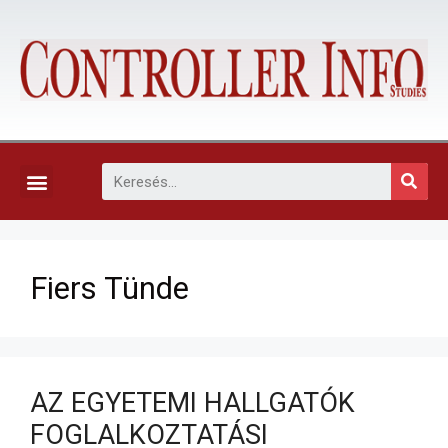
KAPCSOLAT, ELŐFIZETÉS ÉS EGYÉB SZOLGÁLTATÁSOK
Fiers Tünde
AZ EGYETEMI HALLGATÓK
FOGLALKOZTATÁSI