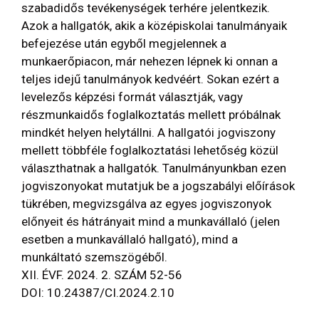
szabadidős tevékenységek terhére jelentkezik.
Azok a hallgatók, akik a középiskolai tanulmányaik
befejezése után egyből megjelennek a
munkaerőpiacon, már nehezen lépnek ki onnan a
teljes idejű tanulmányok kedvéért. Sokan ezért a
levelezős képzési formát választják, vagy
részmunkaidős foglalkoztatás mellett próbálnak
mindkét helyen helytállni. A hallgatói jogviszony
mellett többféle foglalkoztatási lehetőség közül
választhatnak a hallgatók. Tanulmányunkban ezen
jogviszonyokat mutatjuk be a jogszabályi előírások
tükrében, megvizsgálva az egyes jogviszonyok
előnyeit és hátrányait mind a munkavállaló (jelen
esetben a munkavállaló hallgató), mind a
munkáltató szemszögéből.
XII. ÉVF. 2024. 2. SZÁM 52-56
DOI: 10.24387/CI.2024.2.10