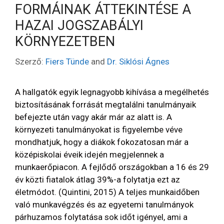
FORMÁINAK ÁTTEKINTÉSE A
HAZAI JOGSZABÁLYI
KÖRNYEZETBEN
Szerző:
Fiers Tünde
and
Dr. Siklósi Ágnes
A hallgatók egyik legnagyobb kihívása a megélhetés
biztosításának forrását megtalálni tanulmányaik
befejezte után vagy akár már az alatt is. A
környezeti tanulmányokat is figyelembe véve
mondhatjuk, hogy a diákok fokozatosan már a
középiskolai éveik idején megjelennek a
munkaerőpiacon. A fejlődő országokban a 16 és 29
év közti fiatalok átlag 39%-a folytatja ezt az
életmódot. (Quintini, 2015) A teljes munkaidőben
való munkavégzés és az egyetemi tanulmányok
párhuzamos folytatása sok időt igényel, ami a