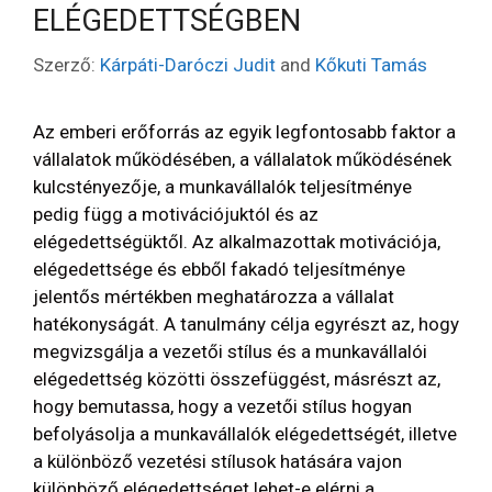
ELÉGEDETTSÉGBEN
Szerző:
Kárpáti-Daróczi Judit
and
Kőkuti Tamás
Az emberi erőforrás az egyik legfontosabb faktor a
vállalatok működésében, a vállalatok működésének
kulcstényezője, a munkavállalók teljesítménye
pedig függ a motivációjuktól és az
elégedettségüktől. Az alkalmazottak motivációja,
elégedettsége és ebből fakadó teljesítménye
jelentős mértékben meghatározza a vállalat
hatékonyságát. A tanulmány célja egyrészt az, hogy
megvizsgálja a vezetői stílus és a munkavállalói
elégedettség közötti összefüggést, másrészt az,
hogy bemutassa, hogy a vezetői stílus hogyan
befolyásolja a munkavállalók elégedettségét, illetve
a különböző vezetési stílusok hatására vajon
különböző elégedettséget lehet-e elérni a