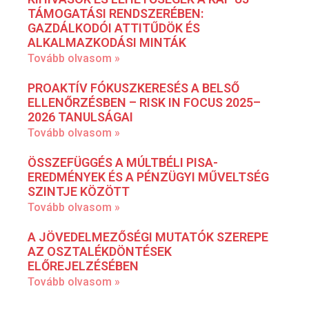
TÁMOGATÁSI RENDSZERÉBEN:
GAZDÁLKODÓI ATTITŰDÖK ÉS
ALKALMAZKODÁSI MINTÁK
Tovább olvasom »
PROAKTÍV FÓKUSZKERESÉS A BELSŐ
ELLENŐRZÉSBEN – RISK IN FOCUS 2025–
2026 TANULSÁGAI
Tovább olvasom »
ÖSSZEFÜGGÉS A MÚLTBÉLI PISA-
EREDMÉNYEK ÉS A PÉNZÜGYI MŰVELTSÉG
SZINTJE KÖZÖTT
Tovább olvasom »
A JÖVEDELMEZŐSÉGI MUTATÓK SZEREPE
AZ OSZTALÉKDÖNTÉSEK
ELŐREJELZÉSÉBEN
Tovább olvasom »