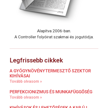
Alapítva 2006-ban.
A Controller folyóirat szakmai és jogutódja.
Legfrissebb cikkek
A GYÓGYNÖVÉNYTERMESZTŐ SZEKTOR
KIHÍVÁSAI
Tovább olvasom »
PERFEKCIONIZMUS ÉS MUNKAFÜGGŐSÉG
Tovább olvasom »
KIHÍVÁSOK ÉS LEHETŐSÉGEK A KAP ÚJ