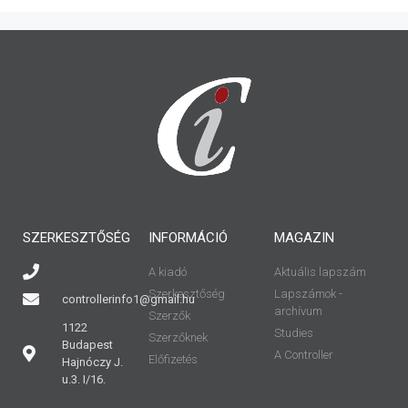
SZERKESZTŐSÉG
INFORMÁCIÓ
MAGAZIN
A kiadó
Aktuális lapszám
Szerkesztőség
Lapszámok -
controllerinfo1@gmail.hu
archívum
Szerzők
1122
Studies
Szerzőknek
Budapest
A Controller
Előfizetés
Hajnóczy J.
u.3. I/16.