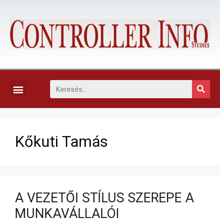
KAPCSOLAT, ELŐFIZETÉS ÉS EGYÉB SZOLGÁLTATÁSOK
Kőkuti Tamás
A VEZETŐI STÍLUS SZEREPE A
MUNKAVÁLLALÓI