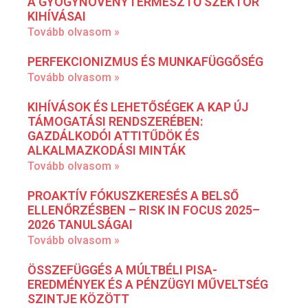
A GYÓGYNÖVÉNYTERMESZTŐ SZEKTOR
KIHÍVÁSAI
Tovább olvasom »
PERFEKCIONIZMUS ÉS MUNKAFÜGGŐSÉG
Tovább olvasom »
KIHÍVÁSOK ÉS LEHETŐSÉGEK A KAP ÚJ
TÁMOGATÁSI RENDSZERÉBEN:
GAZDÁLKODÓI ATTITŰDÖK ÉS
ALKALMAZKODÁSI MINTÁK
Tovább olvasom »
PROAKTÍV FÓKUSZKERESÉS A BELSŐ
ELLENŐRZÉSBEN – RISK IN FOCUS 2025–
2026 TANULSÁGAI
Tovább olvasom »
ÖSSZEFÜGGÉS A MÚLTBÉLI PISA-
EREDMÉNYEK ÉS A PÉNZÜGYI MŰVELTSÉG
SZINTJE KÖZÖTT