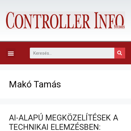
KAPCSOLAT, ELŐFIZETÉS ÉS EGYÉB SZOLGÁLTATÁSOK
Makó Tamás
AI-ALAPÚ MEGKÖZELÍTÉSEK A
TECHNIKAI ELEMZÉSBEN: