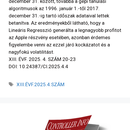
december 31. között, továbbá a gépi tanulási
algoritmusok az 1996. január 1.-től 2017.
december 31.-ig tartó időszak adataival lettek
betanítva. Az eredményekből látható, hogy a
Lineáris Regresszió generálta a legnagyobb profitot
az Apple részvény esetében, azonban érdemes
figyelembe venni az ezzel járó kockázatot és a
nagyfokú volatilitást.
XIII. ÉVF. 2025. 4. SZÁM 20-23
DOI: 10.24387/CI.2025.4.4
XIII.ÉVF.2025.4.SZÁM