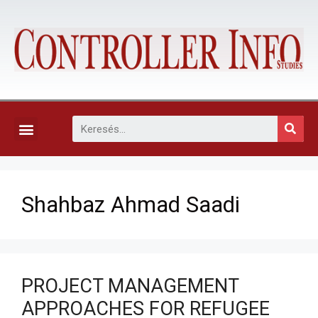
KAPCSOLAT, ELŐFIZETÉS ÉS EGYÉB SZOLGÁLTATÁSOK
Shahbaz Ahmad Saadi
PROJECT MANAGEMENT
APPROACHES FOR REFUGEE