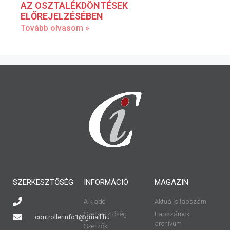
AZ OSZTALÉKDÖNTÉSEK
ELŐREJELZÉSÉBEN
Tovább olvasom »
SZERKESZTŐSÉG
INFORMÁCIÓ
MAGAZIN
A kiadó
Aktuális lapszám
Szerkesztőség
Lapszámok -
controllerinfo1@gmail.hu
archívum
Szerzők