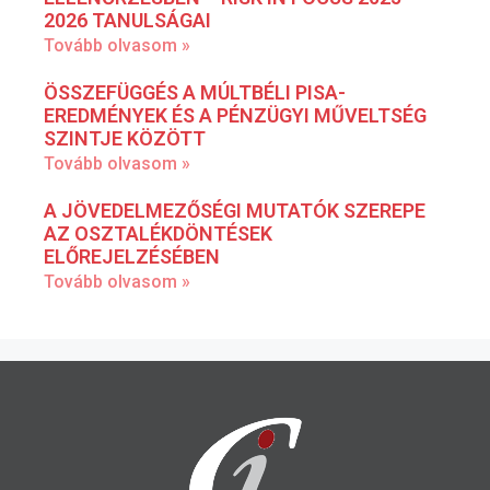
2026 TANULSÁGAI
Tovább olvasom »
ÖSSZEFÜGGÉS A MÚLTBÉLI PISA-
EREDMÉNYEK ÉS A PÉNZÜGYI MŰVELTSÉG
SZINTJE KÖZÖTT
Tovább olvasom »
A JÖVEDELMEZŐSÉGI MUTATÓK SZEREPE
AZ OSZTALÉKDÖNTÉSEK
ELŐREJELZÉSÉBEN
Tovább olvasom »