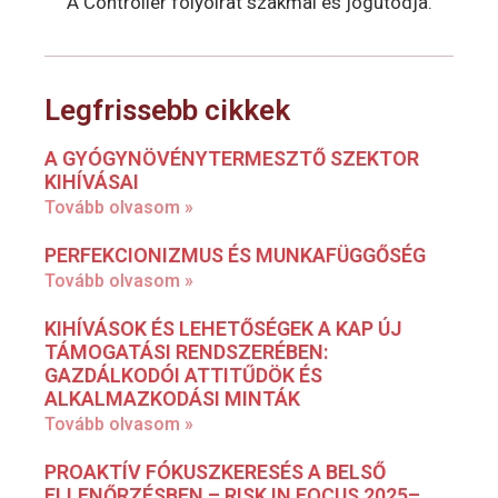
A Controller folyóirat szakmai és jogutódja.
Legfrissebb cikkek
A GYÓGYNÖVÉNYTERMESZTŐ SZEKTOR
KIHÍVÁSAI
Tovább olvasom »
PERFEKCIONIZMUS ÉS MUNKAFÜGGŐSÉG
Tovább olvasom »
KIHÍVÁSOK ÉS LEHETŐSÉGEK A KAP ÚJ
TÁMOGATÁSI RENDSZERÉBEN:
GAZDÁLKODÓI ATTITŰDÖK ÉS
ALKALMAZKODÁSI MINTÁK
Tovább olvasom »
PROAKTÍV FÓKUSZKERESÉS A BELSŐ
ELLENŐRZÉSBEN – RISK IN FOCUS 2025–