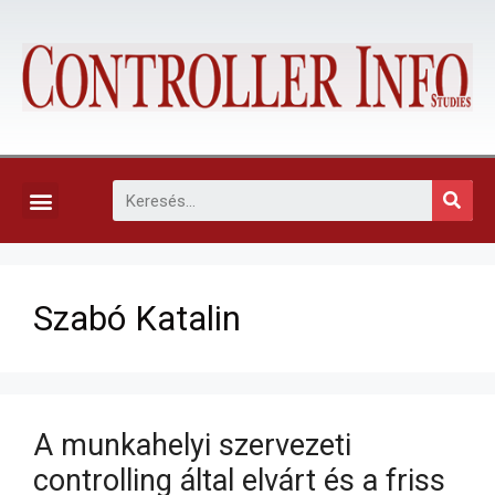
KAPCSOLAT, ELŐFIZETÉS ÉS EGYÉB SZOLGÁLTATÁSOK
Szabó Katalin
A munkahelyi szervezeti
controlling által elvárt és a friss