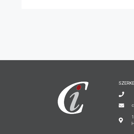
SZERK
c
1
H