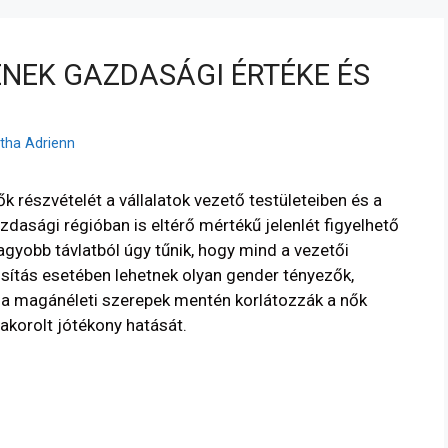
ÉNEK GAZDASÁGI ÉRTÉKE ÉS
rtha Adrienn
 részvételét a vállalatok vezető testületeiben és a
zdasági régióban is eltérő mértékű jelenlét figyelhető
agyobb távlatból úgy tűnik, hogy mind a vezetői
sítás esetében lehetnek olyan gender tényezők,
t a magánéleti szerepek mentén korlátozzák a nők
korolt jótékony hatását.