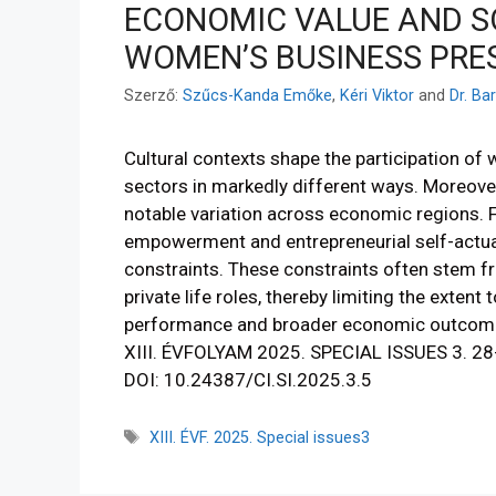
ECONOMIC VALUE AND S
WOMEN’S BUSINESS PRE
Szerző:
Szűcs-Kanda Emőke
,
Kéri Viktor
and
Dr. Ba
Cultural contexts shape the participation of
sectors in markedly different ways. Moreover
notable variation across economic regions. 
empowerment and entrepreneurial self-actua
constraints. These constraints often stem fr
private life roles, thereby limiting the exte
performance and broader economic outcom
XIII. ÉVFOLYAM 2025. SPECIAL ISSUES 3. 28
DOI: 10.24387/CI.SI.2025.3.5
XIII. ÉVF. 2025. Special issues3