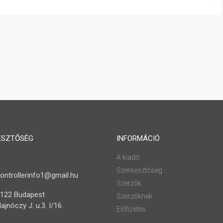
ESZTŐSÉG
INFORMÁCIÓ
A kiadó
Szerkesztőség
ontrollerinfo1@gmail.hu
Szerzők
122 Budapest
Szerzőknek
ajnóczy J. u.3. I/16.
Előfizetés