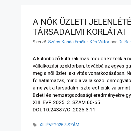
A NŐK ÜZLETI JELENLÉT
TÁRSADALMI KORLÁTAI
Szerző:
Szűcs-Kanda Emőke
,
Kéri Viktor
and
Dr. Ba
A különböző kultúrák más módon kezelik a nők
vállalkozási szektorban, továbbá az egyes ga
meg a női üzleti aktivitás vonatkozásában. N
felhatalmazás, mind a vállalkozói önmegvaló
amelyek a társadalmi sztereotípiák, valamin
üzleti és nemzetgazdasági eredményekre gya
XIII. ÉVF. 2025. 3. SZÁM 60-65
DOI: 10.24387/CI.2025.3.11
XIII.ÉVF.2025.3.SZÁM