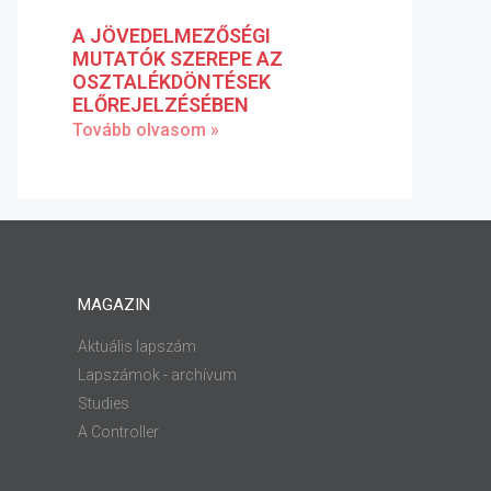
A JÖVEDELMEZŐSÉGI
MUTATÓK SZEREPE AZ
OSZTALÉKDÖNTÉSEK
ELŐREJELZÉSÉBEN
Tovább olvasom »
MAGAZIN
Aktuális lapszám
Lapszámok - archívum
Studies
A Controller