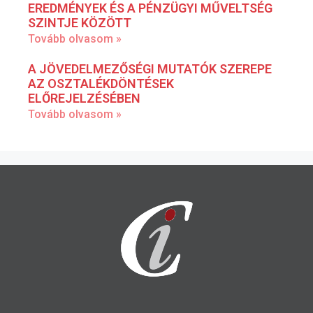
EREDMÉNYEK ÉS A PÉNZÜGYI MŰVELTSÉG
SZINTJE KÖZÖTT
Tovább olvasom »
A JÖVEDELMEZŐSÉGI MUTATÓK SZEREPE
AZ OSZTALÉKDÖNTÉSEK
ELŐREJELZÉSÉBEN
Tovább olvasom »