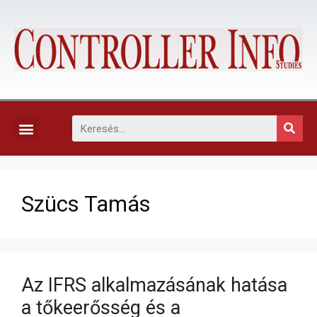
KAPCSOLAT, ELŐFIZETÉS ÉS EGYÉB SZOLGÁLTATÁSOK
Szücs Tamás
Az IFRS alkalmazásának hatása
a tőkeerősség és a