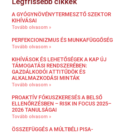
Legfrissebb cikkek
A GYÓGYNÖVÉNYTERMESZTŐ SZEKTOR
KIHÍVÁSAI
Tovább olvasom »
PERFEKCIONIZMUS ÉS MUNKAFÜGGŐSÉG
Tovább olvasom »
KIHÍVÁSOK ÉS LEHETŐSÉGEK A KAP ÚJ
TÁMOGATÁSI RENDSZERÉBEN:
GAZDÁLKODÓI ATTITŰDÖK ÉS
ALKALMAZKODÁSI MINTÁK
Tovább olvasom »
PROAKTÍV FÓKUSZKERESÉS A BELSŐ
ELLENŐRZÉSBEN – RISK IN FOCUS 2025–
2026 TANULSÁGAI
Tovább olvasom »
ÖSSZEFÜGGÉS A MÚLTBÉLI PISA-