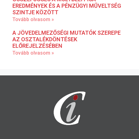
EREDMÉNYEK ÉS A PÉNZÜGYI MŰVELTSÉG
SZINTJE KÖZÖTT
Tovább olvasom »
A JÖVEDELMEZŐSÉGI MUTATÓK SZEREPE
AZ OSZTALÉKDÖNTÉSEK
ELŐREJELZÉSÉBEN
Tovább olvasom »