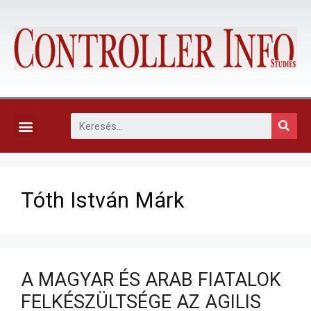
KAPCSOLAT, ELŐFIZETÉS ÉS EGYÉB SZOLGÁLTATÁSOK
Tóth István Márk
A MAGYAR ÉS ARAB FIATALOK
FELKÉSZÜLTSÉGE AZ AGILIS