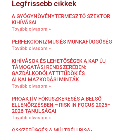
Legfrissebb cikkek
A GYÓGYNÖVÉNYTERMESZTŐ SZEKTOR
KIHÍVÁSAI
Tovább olvasom »
PERFEKCIONIZMUS ÉS MUNKAFÜGGŐSÉG
Tovább olvasom »
KIHÍVÁSOK ÉS LEHETŐSÉGEK A KAP ÚJ
TÁMOGATÁSI RENDSZERÉBEN:
GAZDÁLKODÓI ATTITŰDÖK ÉS
ALKALMAZKODÁSI MINTÁK
Tovább olvasom »
PROAKTÍV FÓKUSZKERESÉS A BELSŐ
ELLENŐRZÉSBEN – RISK IN FOCUS 2025–
2026 TANULSÁGAI
Tovább olvasom »
ÖSSZEFÜGGÉS A MÚLTBÉLI PISA-