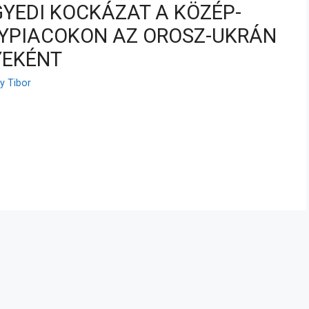
GYEDI KOCKÁZAT A KÖZÉP-
NYPIACOKON AZ OROSZ-UKRÁN
YEKÉNT
ay Tibor