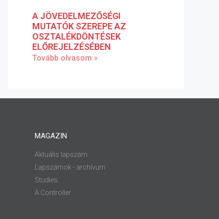
A JÖVEDELMEZŐSÉGI
MUTATÓK SZEREPE AZ
OSZTALÉKDÖNTÉSEK
ELŐREJELZÉSÉBEN
Tovább olvasom »
MAGAZIN
Aktuális lapszám
Lapszámok - archívum
Studies
A Controller