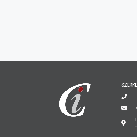
SZERK
c
1
H