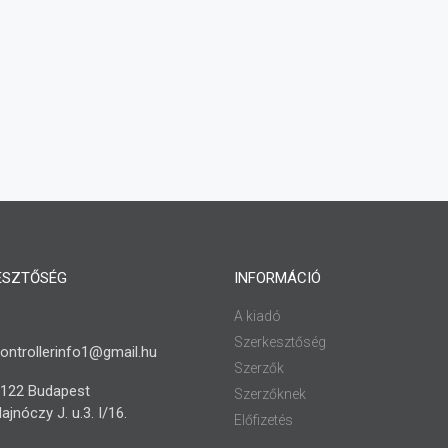
ESZTŐSÉG
INFORMÁCIÓ
A kiadó
Szerkesztőség
ontrollerinfo1@gmail.hu
Szerzők
122 Budapest
Szerzőknek
ajnóczy J. u.3. I/16.
Előfizetés