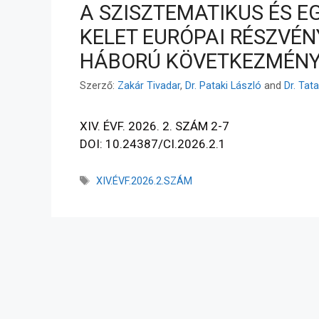
A SZISZTEMATIKUS ÉS E
KELET EURÓPAI RÉSZVÉ
HÁBORÚ KÖVETKEZMÉN
Szerző:
Zakár Tivadar
,
Dr. Pataki László
and
Dr. Tat
XIV. ÉVF. 2026. 2. SZÁM 2-7
DOI: 10.24387/CI.2026.2.1
XIV.ÉVF.2026.2.SZÁM