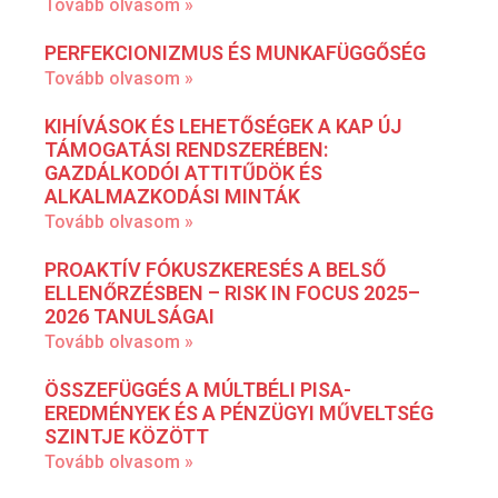
Tovább olvasom »
PERFEKCIONIZMUS ÉS MUNKAFÜGGŐSÉG
Tovább olvasom »
KIHÍVÁSOK ÉS LEHETŐSÉGEK A KAP ÚJ
TÁMOGATÁSI RENDSZERÉBEN:
GAZDÁLKODÓI ATTITŰDÖK ÉS
ALKALMAZKODÁSI MINTÁK
Tovább olvasom »
PROAKTÍV FÓKUSZKERESÉS A BELSŐ
ELLENŐRZÉSBEN – RISK IN FOCUS 2025–
2026 TANULSÁGAI
Tovább olvasom »
ÖSSZEFÜGGÉS A MÚLTBÉLI PISA-
EREDMÉNYEK ÉS A PÉNZÜGYI MŰVELTSÉG
SZINTJE KÖZÖTT
Tovább olvasom »