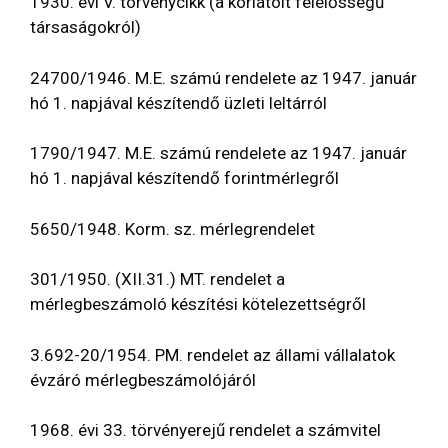
1930. évi V. törvénycikk (a korlátolt felelősségű
társaságokról)
24700/1946. M.E. számú rendelete az 1947. január
hó 1. napjával készítendő üzleti leltárról
1790/1947. M.E. számú rendelete az 1947. január
hó 1. napjával készítendő forintmérlegről
5650/1948. Korm. sz. mérlegrendelet
301/1950. (XII.31.) MT. rendelet a
mérlegbeszámoló készítési kötelezettségről
3.692-20/1954. PM. rendelet az állami vállalatok
évzáró mérlegbeszámolójáról
1968. évi 33. törvényerejű rendelet a számvitel