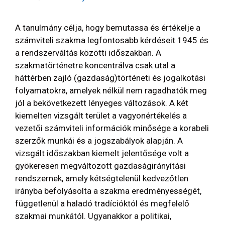
A tanulmány célja, hogy bemutassa és értékelje a
számviteli szakma legfontosabb kérdéseit 1945 és
a rendszerváltás közötti időszakban. A
szakmatörténetre koncentrálva csak utal a
háttérben zajló (gazdaság)történeti és jogalkotási
folyamatokra, amelyek nélkül nem ragadhatók meg
jól a bekövetkezett lényeges változások. A két
kiemelten vizsgált terület a vagyonértékelés a
vezetői számviteli információk minősége a korabeli
szerzők munkái és a jogszabályok alapján. A
vizsgált időszakban kiemelt jelentősége volt a
gyökeresen megváltozott gazdaságirányítási
rendszernek, amely kétségtelenül kedvezőtlen
irányba befolyásolta a szakma eredményességét,
függetlenül a haladó tradícióktól és megfelelő
szakmai munkától. Ugyanakkor a politikai,