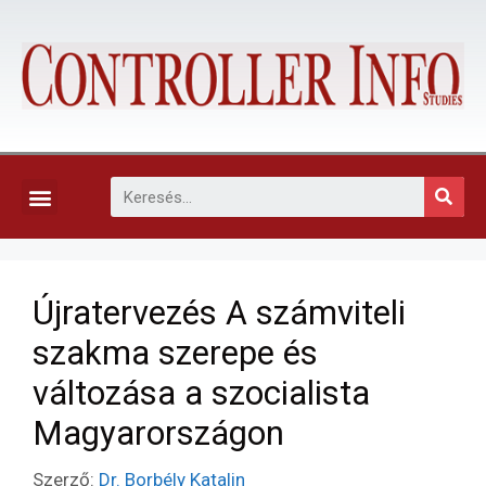
KAPCSOLAT, ELŐFIZETÉS ÉS EGYÉB SZOLGÁLTATÁSOK
Újratervezés A számviteli
szakma szerepe és
változása a szocialista
Magyarországon
Szerző:
Dr. Borbély Katalin