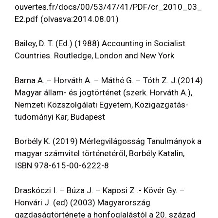
ouvertes.fr/docs/00/53/47/41/PDF/cr_2010_03_
E2.pdf
(olvasva:2014.08.01)
Bailey, D. T. (Ed.) (1988) Accounting in Socialist
Countries. Routledge, London and New York
Barna A. – Horváth A. – Máthé G. – Tóth Z. J.(2014)
Magyar állam- és jogtörténet (szerk. Horváth A.),
Nemzeti Közszolgálati Egyetem, Közigazgatás-
tudományi Kar, Budapest
Borbély K. (2019) Mérlegvilágosság Tanulmányok a
magyar számvitel történetéről, Borbély Katalin,
ISBN 978-615-00-6222-8
Draskóczi I. – Búza J. – Kaposi Z .- Kövér Gy. –
Honvári J. (ed) (2003) Magyarország
gazdaságtörténete a honfoglalástól a 20. század