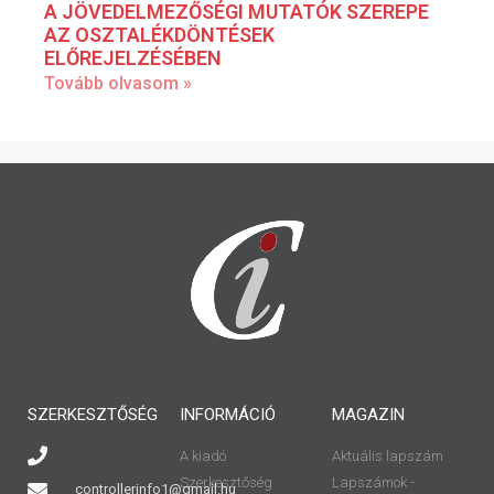
A JÖVEDELMEZŐSÉGI MUTATÓK SZEREPE
AZ OSZTALÉKDÖNTÉSEK
ELŐREJELZÉSÉBEN
Tovább olvasom »
SZERKESZTŐSÉG
INFORMÁCIÓ
MAGAZIN
A kiadó
Aktuális lapszám
Szerkesztőség
Lapszámok -
controllerinfo1@gmail.hu