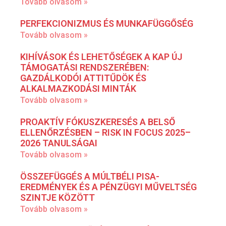
Tovább olvasom »
PERFEKCIONIZMUS ÉS MUNKAFÜGGŐSÉG
Tovább olvasom »
KIHÍVÁSOK ÉS LEHETŐSÉGEK A KAP ÚJ
TÁMOGATÁSI RENDSZERÉBEN:
GAZDÁLKODÓI ATTITŰDÖK ÉS
ALKALMAZKODÁSI MINTÁK
Tovább olvasom »
PROAKTÍV FÓKUSZKERESÉS A BELSŐ
ELLENŐRZÉSBEN – RISK IN FOCUS 2025–
2026 TANULSÁGAI
Tovább olvasom »
ÖSSZEFÜGGÉS A MÚLTBÉLI PISA-
EREDMÉNYEK ÉS A PÉNZÜGYI MŰVELTSÉG
SZINTJE KÖZÖTT
Tovább olvasom »