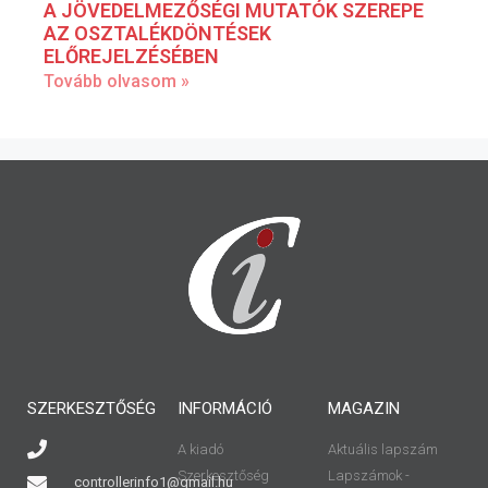
A JÖVEDELMEZŐSÉGI MUTATÓK SZEREPE
AZ OSZTALÉKDÖNTÉSEK
ELŐREJELZÉSÉBEN
Tovább olvasom »
SZERKESZTŐSÉG
INFORMÁCIÓ
MAGAZIN
A kiadó
Aktuális lapszám
Szerkesztőség
Lapszámok -
controllerinfo1@gmail.hu