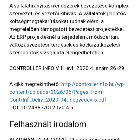
A vállalatirányítási rendszerek bevezetése komplex
szervezeti és vezetõi kihívás. A vállalatok jelentõs
költségmegtakarításokat tudnak elérni a
megfelelõen támogatott bevezetési projektekkel.
Az ERP projekteknél a terjedelem, módszertan,
változásvezetési kérdések és kockázatkezelési
szempontok vizsgálata elengedhetetlen.
CONTROLLER INFO VIII. évf. 2020.4. szám 26-29.
A cikk megtekinthető:
http://controllerinfo.hu/wp-
content/uploads/2026/06/Pages-from-
ContrInf_beliv_2020-04_negyedev-5.pdf
DOI: 10.24387/CI.2020.4.5
Felhasznált irodalom
ALADWANI, A. M. (2001): Change management