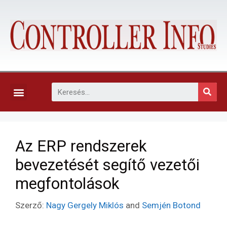
KAPCSOLAT, ELŐFIZETÉS ÉS EGYÉB SZOLGÁLTATÁSOK
Az ERP rendszerek
bevezetését segítő vezetői
megfontolások
Szerző:
Nagy Gergely Miklós
and
Semjén Botond