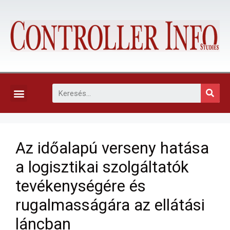
KAPCSOLAT, ELŐFIZETÉS ÉS EGYÉB SZOLGÁLTATÁSOK
Az időalapú verseny hatása
a logisztikai szolgáltatók
tevékenységére és
rugalmasságára az ellátási
láncban