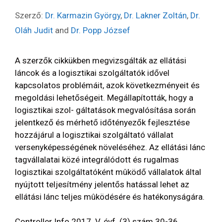
Szerző:
Dr. Karmazin György
,
Dr. Lakner Zoltán
,
Dr.
Oláh Judit
and
Dr. Popp József
A szerzők cikkükben megvizsgálták az ellátási
láncok és a logisztikai szolgáltatók idővel
kapcsolatos problémáit, azok következményeit és
megoldási lehetőségeit. Megállapították, hogy a
logisztikai szol- gáltatások megvalósítása során
jelentkező és mérhető időtényezők fejlesztése
hozzájárul a logisztikai szolgáltató vállalat
versenyképességének növeléséhez. Az ellátási lánc
tagvállalatai közé integrálódott és rugalmas
logisztikai szolgáltatóként mûködő vállalatok által
nyújtott teljesítmény jelentős hatással lehet az
ellátási lánc teljes mûködésére és hatékonyságára.
Controller Info 2017. V. évf. (3) szám 30-36.