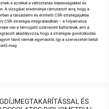
eznek-e azokkal a változtatási képességekkel és
n. A vizsgálat eredménye rámutatott arra, hogy a
rban a társadalmi és érintetti CSR-stratégájukba
atív CSR-stratégia integrálásában – a folyamatos
erepe van a támogató szervezeti kultúrának, ami a
tegrációt akadályozza, hogy a stratégiai gondolkodás
gyon távol vannak egymástól, így a szervezeten belüli
lhető meg.
GDÍJMEGTAKARÍTÁSSAL ÉS