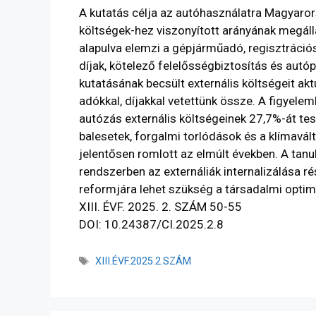
A kutatás célja az autóhasználatra Magyarors
költségek-hez viszonyított arányának megáll
alapulva elemzi a gépjárműadó, regisztráció
díjak, kötelező felelősségbiztosítás és autó
kutatásának becsült externális költségeit ak
adókkal, díjakkal vetettünk össze. A figyele
autózás externális költségeinek 27,7%-át tes
balesetek, forgalmi torlódások és a klímavál
jelentősen romlott az elmúlt években. A tanul
rendszerben az externáliák internalizálása r
reformjára lehet szükség a társadalmi opti
XIII. ÉVF. 2025. 2. SZÁM 50-55
DOI: 10.24387/CI.2025.2.8
XIII.ÉVF.2025.2.SZÁM