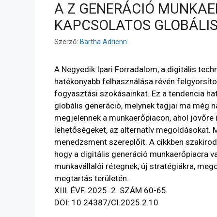
A Z GENERÁCIÓ MUNKAE
KAPCSOLATOS GLOBÁLIS
Szerző:
Bartha Adrienn
A Negyedik Ipari Forradalom, a digitális tec
hatékonyabb felhasználása révén felgyorsíto
fogyasztási szokásainkat. Ez a tendencia hat
globális generáció, melynek tagjai ma még 
megjelennek a munkaerőpiacon, ahol jövőre i
lehetőségeket, az alternatív megoldásokat. Mi
menedzsment szereplőit. A cikkben szakirodal
hogy a digitális generáció munkaerőpiacra v
munkavállalói rétegnek, új stratégiákra, me
megtartás területén.
XIII. ÉVF. 2025. 2. SZÁM 60-65
DOI: 10.24387/CI.2025.2.10