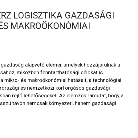
VERZ LOGISZTIKA GAZDASÁGI
 ÉS MAKROÖKONÓMIAI
rn gazdaság alapvető elemei, amelyek hozzájárulnak a
ához, miközben fenntarthatósági célokat is
tika mikro- és makroökonómiai hatásait, a technológiai
arországi és nemzetközi körforgásos gazdasági
sban rejlő lehetőségeket. Az elemzés rámutat, hogy a
osszú távon nemcsak környezeti, hanem gazdasági