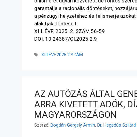
önismeret ugyan közvetett, de fontos szerep
garantálja a racionális döntéseket, hozzájá
a pénzügyi helyzetéhez és felismerje azokat 
alakítják döntéseit.
XIII. ÉVF. 2025. 2. SZÁM 56-59
DOI: 10.24387/CI.2025.2.9
XIII.ÉVF.2025.2.SZÁM
AZ AUTÓZÁS ÁLTAL GENE
ARRA KIVETETT ADÓK, D
MAGYARORSZÁGON
Szerző:
Bogdán Gergely Ármin
,
Dr. Hegedûs Szilárd