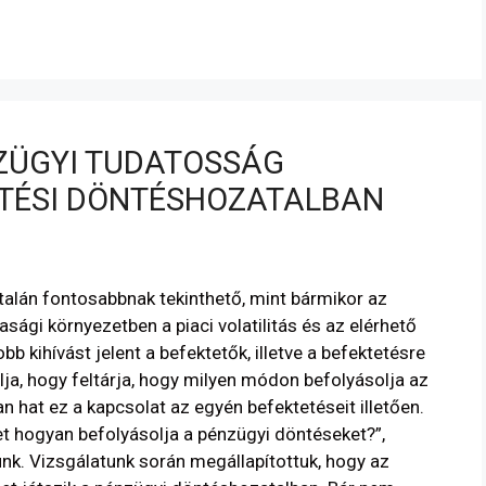
NZÜGYI TUDATOSSÁG
ETÉSI DÖNTÉSHOZATALBAN
alán fontosabbnak tekinthető, mint bármikor az
sági környezetben a piaci volatilitás és az elérhető
 kihívást jelent a befektetők, illetve a befektetésre
ja, hogy feltárja, hogy milyen módon befolyásolja az
 hat ez a kapcsolat az egyén befektetéseit illetően.
t hogyan befolyásolja a pénzügyi döntéseket?”,
unk. Vizsgálatunk során megállapítottuk, hogy az