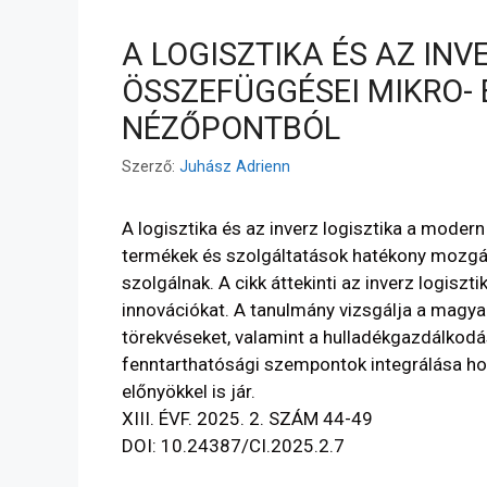
A LOGISZTIKA ÉS AZ IN
ÖSSZEFÜGGÉSEI MIKRO-
NÉZŐPONTBÓL
Szerző:
Juhász Adrienn
A logisztika és az inverz logisztika a mode
termékek és szolgáltatások hatékony mozgás
szolgálnak. A cikk áttekinti az inverz logisz
innovációkat. A tanulmány vizsgálja a magy
törekvéseket, valamint a hulladékgazdálkodá
fenntarthatósági szempontok integrálása h
előnyökkel is jár.
XIII. ÉVF. 2025. 2. SZÁM 44-49
DOI: 10.24387/CI.2025.2.7