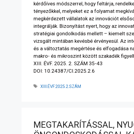
kérdőíves módszerrel, hogy feltárja, rendelk
tényezőkkel, melyeket ez a folyamat megkívá
megkérdezett vállalatok az innovációt elsőso
integrálják. Bizonyítást nyert, hogy az innov
stratégiai gondolkodás mellett – kiemelt sz
vizsgált mintában kevésbé érvényesül. Az in
és a változtatás megértése és elfogadása na
makro- és mikroszint között szakadék figye
XIII. ÉVF. 2025. 2. SZÁM 35-43
DOI: 10.24387/CI.2025.2.6
XIII.ÉVF.2025.2.SZÁM
MEGTAKARÍTÁSSAL, NYU