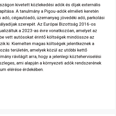
zágon kivetett közlekedési adók és díjak externális
apítása. A tanulmány a Pigou-adók elméleti keretén
s adó, cégautóadó, üzemanyag jövedéki adó, parkolási
pályadíjak szerepét. Az Európai Bizottság 2016-os
tualizáltuk a 2023-as évre vonatkozóan, amelyet az
mbe vett autósokat érintő költségek mindössze az
zik ki. Kiemelten magas költségek jelentkeznek a
tozás területén, amelyek közül az utóbbi kettő
mány rávilágít arra, hogy a jelenlegi közteherviselési
észleges, ami alapján a környezeti adók rendszerének
mum elérése érdekében.