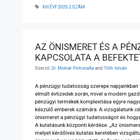
XIII.ÉVF.2025.2.SZÁM
AZ ÖNISMERET ÉS A PÉ
KAPCSOLATA A BEFEKT
Szerző:
Dr. Molnár Petronella
and
Tóth István
A pénzügyi tudatosság szerepe napjainkban t
elmúlt évtizedek során, mivel a modern gazda
pénzügyi termékek komplexitása egyre nagyobb
készülő emberek számára. A vizsgálatunk cél
önismeret a pénzügyi tudatosságot és hogyan
A kutatásunk központi kérdése: „Az önismere
melyet kérdőíves kutatás keretében vizsgált