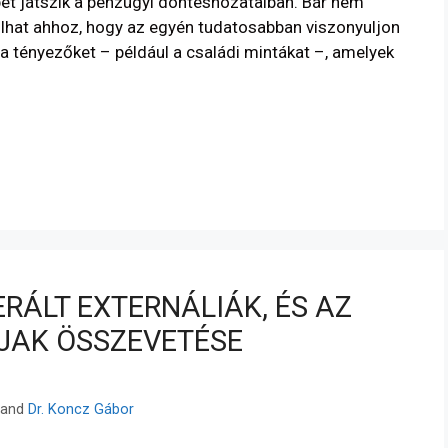
et játszik a pénzügyi döntéshozatalban. Bár nem
rulhat ahhoz, hogy az egyén tudatosabban viszonyuljon
a tényezőket – például a családi mintákat –, amelyek
RÁLT EXTERNÁLIÁK, ÉS AZ
ÍJAK ÖSSZEVETÉSE
and
Dr. Koncz Gábor