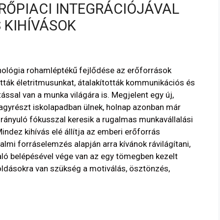
RŐPIACI INTEGRÁCIÓJÁVAL
 KIHÍVÁSOK
hnológia rohamléptékű fejlődése az erőforrások
tták életritmusunkat, átalakították kommunikációs és
ással van a munka világára is. Megjelent egy új,
nagyrészt iskolapadban ülnek, holnap azonban már
rányuló fókusszal keresik a rugalmas munkavállalási
ndez kihívás elé állítja az emberi erőforrás
mi forráselemzés alapján arra kívánok rávilágítani,
aló belépésével vége van az egy tömegben kezelt
goldásokra van szükség a motiválás, ösztönzés,