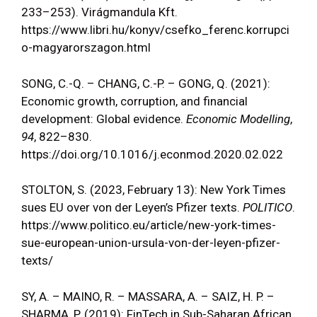
233–253). Virágmandula Kft.
https://www.libri.hu/konyv/csefko_ferenc.korrupci
o-magyarorszagon.html
SONG, C.-Q. – CHANG, C.-P. – GONG, Q. (2021):
Economic growth, corruption, and financial
development: Global evidence.
Economic Modelling
,
94
, 822–830.
https://doi.org/10.1016/j.econmod.2020.02.022
STOLTON, S. (2023, February 13): New York Times
sues EU over von der Leyen’s Pfizer texts.
POLITICO
.
https://www.politico.eu/article/new-york-times-
sue-european-union-ursula-von-der-leyen-pfizer-
texts/
SY, A. – MAINO, R. – MASSARA, A. – SAIZ, H. P. –
SHARMA, P. (2019): FinTech in Sub-Saharan African