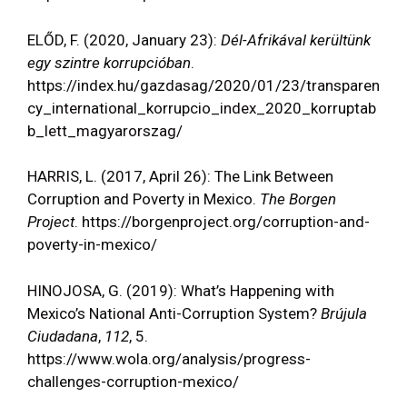
ELŐD, F. (2020, January 23):
Dél-Afrikával kerültünk
egy szintre korrupcióban
.
https://index.hu/gazdasag/2020/01/23/transparen
cy_international_korrupcio_index_2020_korruptab
b_lett_magyarorszag/
HARRIS, L. (2017, April 26): The Link Between
Corruption and Poverty in Mexico.
The Borgen
Project
. https://borgenproject.org/corruption-and-
poverty-in-mexico/
HINOJOSA, G. (2019): What’s Happening with
Mexico’s National Anti-Corruption System?
Brújula
Ciudadana
,
112
, 5.
https://www.wola.org/analysis/progress-
challenges-corruption-mexico/