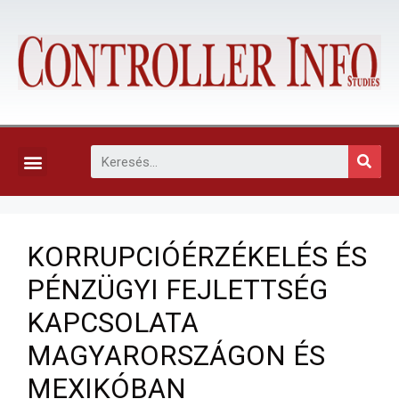
KAPCSOLAT, ELŐFIZETÉS ÉS EGYÉB SZOLGÁLTATÁSOK
KORRUPCIÓÉRZÉKELÉS ÉS
PÉNZÜGYI FEJLETTSÉG
KAPCSOLATA
MAGYARORSZÁGON ÉS
MEXIKÓBAN