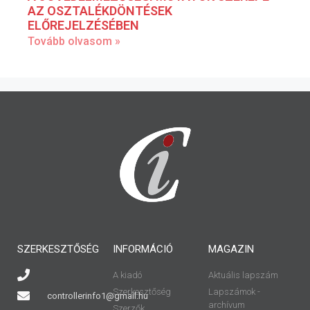
AZ OSZTALÉKDÖNTÉSEK
ELŐREJELZÉSÉBEN
Tovább olvasom »
SZERKESZTŐSÉG
INFORMÁCIÓ
MAGAZIN
A kiadó
Aktuális lapszám
Szerkesztőség
Lapszámok -
controllerinfo1@gmail.hu
archívum
Szerzők