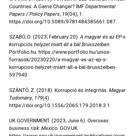
Countries: A Game Changer?
IMF Departmental
Papers / Policy Papers
,
19
(04), 1.
https://doi.org/10.5089/9781484385661.087
SZABÓ, D. (2023, February 20):
A magyar és az EP-s
korrupciós helyzet miatt áll a bál Brüsszelben
.
Portfolio.hu. https://www.portfolio.hu/unios-
forrasok/20230220/a-magyar-es-az-ep-s-
korrupcios-helyzet-miatt-all-a-bal-brusszelben-
597940
SZÁNTÓ, Z. (2018): Korrupció és integritás.
Magyar
Tudomány
,
179
(4).
https://doi.org/10.1556/2065.179.2018.3.1
UK GOVERNMENT. (2023, June 6).
Overseas
business risk: Mexico
. GOV.UK.
https://www.gov.uk/government/publications/over