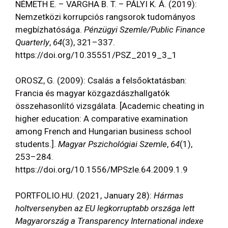
NÉMETH E. – VARGHA B. T. – PÁLYI K. Á. (2019):
Nemzetközi korrupciós rangsorok tudományos
megbízhatósága.
Pénzügyi Szemle/Public Finance
Quarterly
,
64
(3), 321–337.
https://doi.org/10.35551/PSZ_2019_3_1
OROSZ, G. (2009): Csalás a felsőoktatásban:
Francia és magyar közgazdászhallgatók
összehasonlító vizsgálata. [Academic cheating in
higher education: A comparative examination
among French and Hungarian business school
students.].
Magyar Pszichológiai Szemle
,
64
(1),
253–284.
https://doi.org/10.1556/MPSzle.64.2009.1.9
PORTFOLIO.HU. (2021, January 28):
Hármas
holtversenyben az EU legkorruptabb országa lett
Magyarország a Transparency International indexe