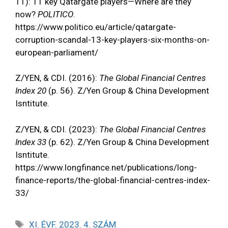
11): 11 key Qatargate players—Where are they
now?
POLITICO
.
https://www.politico.eu/article/qatargate-
corruption-scandal-13-key-players-six-months-on-
european-parliament/
Z/YEN, & CDI. (2016):
The Global Financial Centres
Index 20
(p. 56). Z/Yen Group & China Development
Isntitute.
Z/YEN, & CDI. (2023):
The Global Financial Centres
Index 33
(p. 62). Z/Yen Group & China Development
Isntitute.
https://www.longfinance.net/publications/long-
finance-reports/the-global-financial-centres-index-
33/
XI. ÉVF. 2023. 4. SZÁM