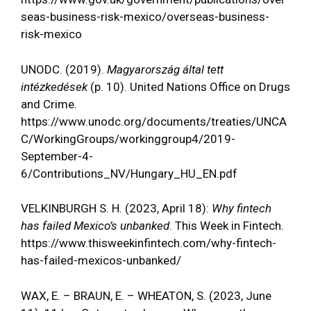
seas-business-risk-mexico/overseas-business-
risk-mexico
UNODC. (2019).
Magyarország által tett
intézkedések
(p. 10). United Nations Office on Drugs
and Crime.
https://www.unodc.org/documents/treaties/UNCA
C/WorkingGroups/workinggroup4/2019-
September-4-
6/Contributions_NV/Hungary_HU_EN.pdf
VELKINBURGH S. H. (2023, April 18):
Why fintech
has failed Mexico’s unbanked
. This Week in Fintech.
https://www.thisweekinfintech.com/why-fintech-
has-failed-mexicos-unbanked/
WAX, E. – BRAUN, E. – WHEATON, S. (2023, June