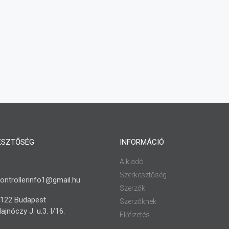
ESZTŐSÉG
INFORMÁCIÓ
A kiadó
Szerkesztőség
ontrollerinfo1@gmail.hu
Szerzők
122 Budapest
Szerzőknek
ajnóczy J. u.3. I/16.
Előfizetés