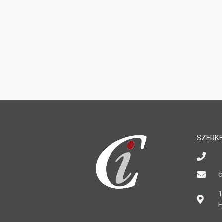
SZERK
c
1
H