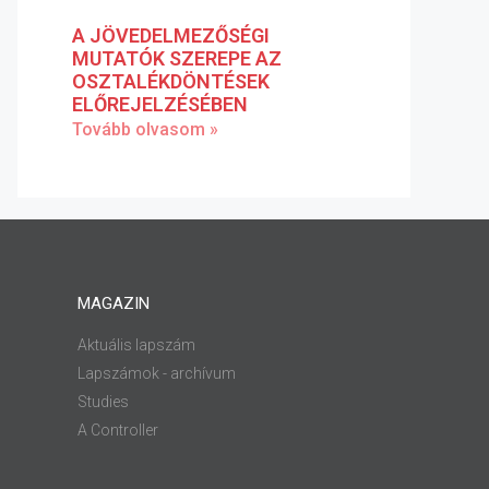
A JÖVEDELMEZŐSÉGI
MUTATÓK SZEREPE AZ
OSZTALÉKDÖNTÉSEK
ELŐREJELZÉSÉBEN
Tovább olvasom »
MAGAZIN
Aktuális lapszám
Lapszámok - archívum
Studies
A Controller