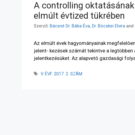
A controlling oktatásának
elmúlt évtized tükrében
Szerző:
Bácsné Dr. Bába Éva
,
Dr. Böcskei Elvira
and
Az elmúlt évek hagyományainak megfelelôen a 
jelent- kezések számát tekintve a legtöbben
jelentkezésüket. Az alapvetô gazdasági fol
V. ÉVF. 2017. 2. SZÁM