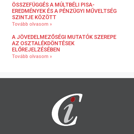
ÖSSZEFÜGGÉS A MÚLTBÉLI PISA-
EREDMÉNYEK ÉS A PÉNZÜGYI MŰVELTSÉG
SZINTJE KÖZÖTT
Tovább olvasom »
A JÖVEDELMEZŐSÉGI MUTATÓK SZEREPE
AZ OSZTALÉKDÖNTÉSEK
ELŐREJELZÉSÉBEN
Tovább olvasom »