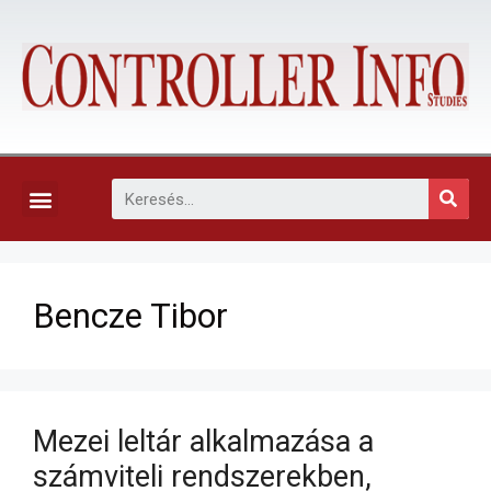
KAPCSOLAT, ELŐFIZETÉS ÉS EGYÉB SZOLGÁLTATÁSOK
Bencze Tibor
Mezei leltár alkalmazása a
számviteli rendszerekben,