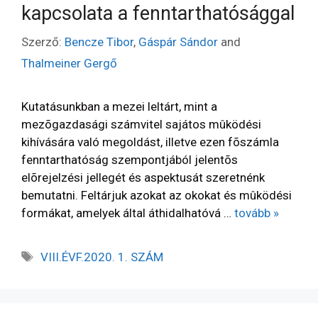
kapcsolata a fenntarthatósággal
Szerző:
Bencze Tibor
,
Gáspár Sándor
and
Thalmeiner Gergő
Kutatásunkban a mezei leltárt, mint a
mezõgazdasági számvitel sajátos mûködési
kihívására való megoldást, illetve ezen fõszámla
fenntarthatóság szempontjából jelentõs
elõrejelzési jellegét és aspektusát szeretnénk
bemutatni. Feltárjuk azokat az okokat és mûködési
formákat, amelyek által áthidalhatóvá …
tovább »
VIII.ÉVF.2020. 1. SZÁM