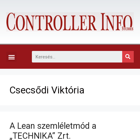
KAPCSOLAT, ELŐFIZETÉS ÉS EGYÉB SZOLGÁLTATÁSOK
Csecsődi Viktória
A Lean szemléletmód a
„TECHNIKA” Zrt.