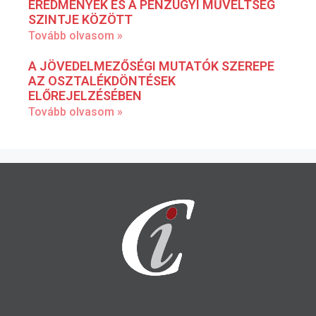
EREDMÉNYEK ÉS A PÉNZÜGYI MŰVELTSÉG
SZINTJE KÖZÖTT
Tovább olvasom »
A JÖVEDELMEZŐSÉGI MUTATÓK SZEREPE
AZ OSZTALÉKDÖNTÉSEK
ELŐREJELZÉSÉBEN
Tovább olvasom »