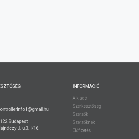
ESZTŐSÉG
INFORMÁCIÓ
A kiadó
Szerkesztőség
ontrollerinfo1@gmail.hu
Szerzők
122 Budapest
Szerzőknek
ajnóczy J. u.3. I/16.
Előfizetés