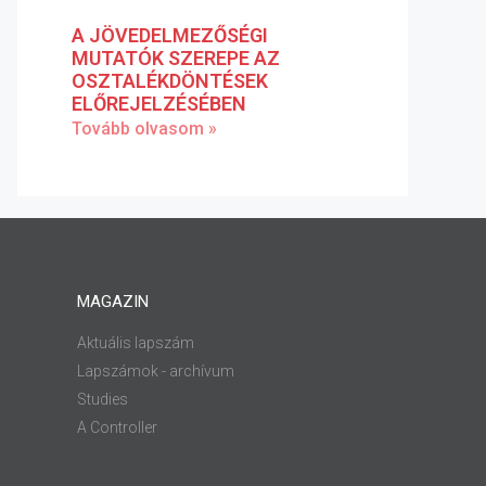
A JÖVEDELMEZŐSÉGI
MUTATÓK SZEREPE AZ
OSZTALÉKDÖNTÉSEK
ELŐREJELZÉSÉBEN
Tovább olvasom »
MAGAZIN
Aktuális lapszám
Lapszámok - archívum
Studies
A Controller