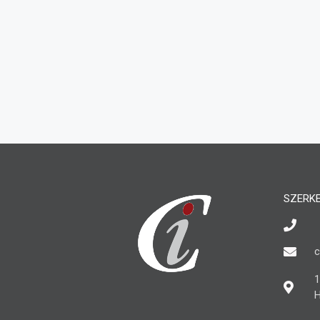
SZERK
c
1
H