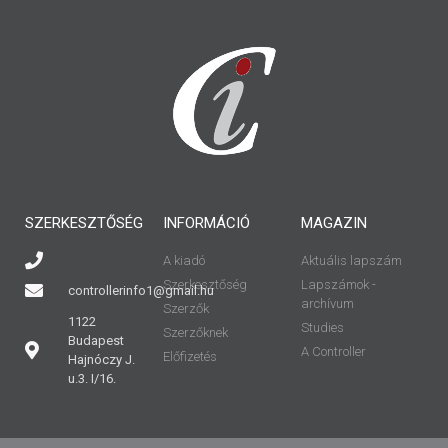
SZERKESZTŐSÉG
INFORMÁCIÓ
MAGAZIN
A kiadó
Aktuális lapszám
Szerkesztőség
Lapszámok -
controllerinfo1@gmail.hu
archívum
Szerzők
1122
Studies
Szerzőknek
Budapest
A Controller
Előfizetés
Hajnóczy J.
u.3. I/16.