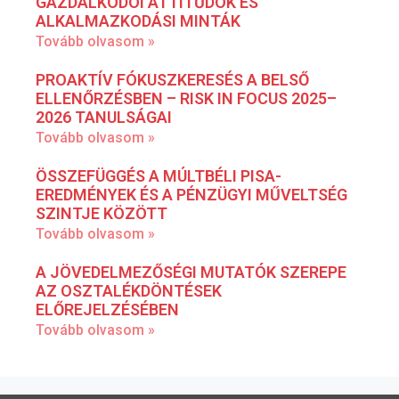
GAZDÁLKODÓI ATTITŰDÖK ÉS
ALKALMAZKODÁSI MINTÁK
Tovább olvasom »
PROAKTÍV FÓKUSZKERESÉS A BELSŐ
ELLENŐRZÉSBEN – RISK IN FOCUS 2025–
2026 TANULSÁGAI
Tovább olvasom »
ÖSSZEFÜGGÉS A MÚLTBÉLI PISA-
EREDMÉNYEK ÉS A PÉNZÜGYI MŰVELTSÉG
SZINTJE KÖZÖTT
Tovább olvasom »
A JÖVEDELMEZŐSÉGI MUTATÓK SZEREPE
AZ OSZTALÉKDÖNTÉSEK
ELŐREJELZÉSÉBEN
Tovább olvasom »