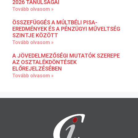
2026 TANULSÁGAI
Tovább olvasom »
ÖSSZEFÜGGÉS A MÚLTBÉLI PISA-
EREDMÉNYEK ÉS A PÉNZÜGYI MŰVELTSÉG
SZINTJE KÖZÖTT
Tovább olvasom »
A JÖVEDELMEZŐSÉGI MUTATÓK SZEREPE
AZ OSZTALÉKDÖNTÉSEK
ELŐREJELZÉSÉBEN
Tovább olvasom »