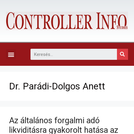
KAPCSOLAT, ELŐFIZETÉS ÉS EGYÉB SZOLGÁLTATÁSOK
Dr. Parádi-Dolgos Anett
Az általános forgalmi adó
likviditásra gyakorolt hatása az