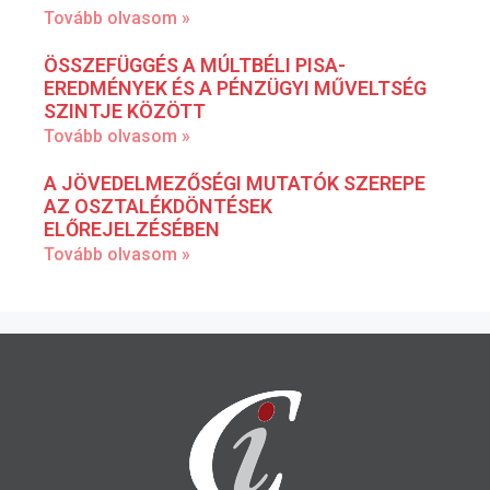
Tovább olvasom »
ÖSSZEFÜGGÉS A MÚLTBÉLI PISA-
EREDMÉNYEK ÉS A PÉNZÜGYI MŰVELTSÉG
SZINTJE KÖZÖTT
Tovább olvasom »
A JÖVEDELMEZŐSÉGI MUTATÓK SZEREPE
AZ OSZTALÉKDÖNTÉSEK
ELŐREJELZÉSÉBEN
Tovább olvasom »