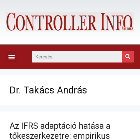
KAPCSOLAT, ELŐFIZETÉS ÉS EGYÉB SZOLGÁLTATÁSOK
Dr. Takács András
Az IFRS adaptáció hatása a
tőkeszerkezetre: empirikus