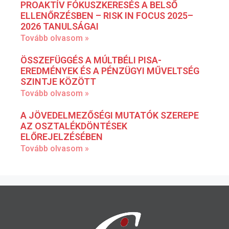
PROAKTÍV FÓKUSZKERESÉS A BELSŐ
ELLENŐRZÉSBEN – RISK IN FOCUS 2025–
2026 TANULSÁGAI
Tovább olvasom »
ÖSSZEFÜGGÉS A MÚLTBÉLI PISA-
EREDMÉNYEK ÉS A PÉNZÜGYI MŰVELTSÉG
SZINTJE KÖZÖTT
Tovább olvasom »
A JÖVEDELMEZŐSÉGI MUTATÓK SZEREPE
AZ OSZTALÉKDÖNTÉSEK
ELŐREJELZÉSÉBEN
Tovább olvasom »