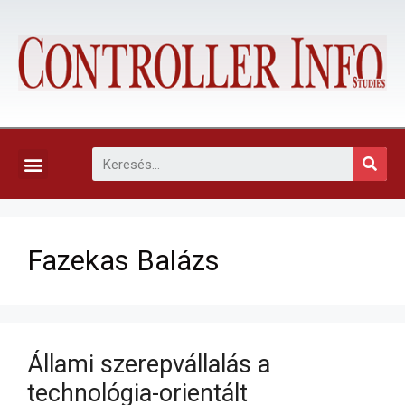
KAPCSOLAT, ELŐFIZETÉS ÉS EGYÉB SZOLGÁLTATÁSOK
Fazekas Balázs
Állami szerepvállalás a
technológia-orientált