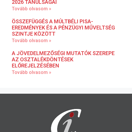
2026 TANULSÁGAI
Tovább olvasom »
ÖSSZEFÜGGÉS A MÚLTBÉLI PISA-
EREDMÉNYEK ÉS A PÉNZÜGYI MŰVELTSÉG
SZINTJE KÖZÖTT
Tovább olvasom »
A JÖVEDELMEZŐSÉGI MUTATÓK SZEREPE
AZ OSZTALÉKDÖNTÉSEK
ELŐREJELZÉSÉBEN
Tovább olvasom »