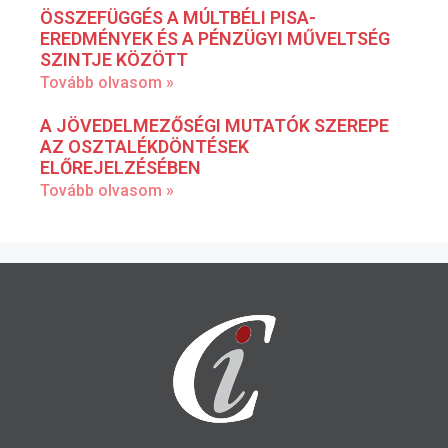
ÖSSZEFÜGGÉS A MÚLTBÉLI PISA-
EREDMÉNYEK ÉS A PÉNZÜGYI MŰVELTSÉG
SZINTJE KÖZÖTT
Tovább olvasom »
A JÖVEDELMEZŐSÉGI MUTATÓK SZEREPE
AZ OSZTALÉKDÖNTÉSEK
ELŐREJELZÉSÉBEN
Tovább olvasom »