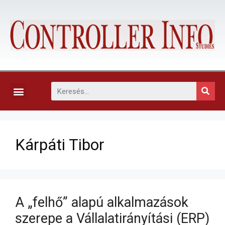
KAPCSOLAT, ELŐFIZETÉS ÉS EGYÉB SZOLGÁLTATÁSOK
Kárpáti Tibor
A „felhő” alapú alkalmazások
szerepe a Vállalatirányítási (ERP)