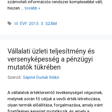
számviteli információs rendszer komplexebbé vált,
hiszen …
tovább »
III. ÉVF. 2015. 3. SZÁM
Vállalati üzleti teljesítmény és
versenyképesség a pénzügyi
mutatók tükrében
Szerző:
Sápiné Duduk Ildikó
A vállalatok értékteremtő tevékenységet végeznek,
melynek során fő céljuk a vevői érték létrehozása,
olyan termék előállítása, forgalmazása, amely iránt
fizetőképes kereslet mutatkozik, és amely a