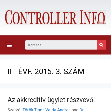
KAPCSOLAT, ELŐFIZETÉS ÉS EGYÉB SZOLGÁLTATÁSOK
III. ÉVF. 2015. 3. SZÁM
Az akkreditív ügylet részvevői
Szerző:
Török Tibor
,
Vajda Andrea
and
Dr.