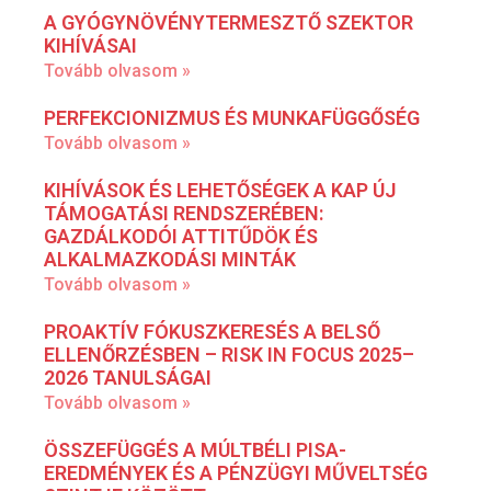
A GYÓGYNÖVÉNYTERMESZTŐ SZEKTOR
KIHÍVÁSAI
Tovább olvasom »
PERFEKCIONIZMUS ÉS MUNKAFÜGGŐSÉG
Tovább olvasom »
KIHÍVÁSOK ÉS LEHETŐSÉGEK A KAP ÚJ
TÁMOGATÁSI RENDSZERÉBEN:
GAZDÁLKODÓI ATTITŰDÖK ÉS
ALKALMAZKODÁSI MINTÁK
Tovább olvasom »
PROAKTÍV FÓKUSZKERESÉS A BELSŐ
ELLENŐRZÉSBEN – RISK IN FOCUS 2025–
2026 TANULSÁGAI
Tovább olvasom »
ÖSSZEFÜGGÉS A MÚLTBÉLI PISA-
EREDMÉNYEK ÉS A PÉNZÜGYI MŰVELTSÉG