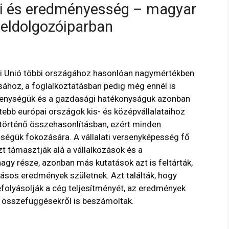
sai és eredményesség – magyar
feldolgozóiparban
pai Unió többi országához hasonlóan nagymértékben
ásához, a foglalkoztatásban pedig még ennél is
ékenységük és a gazdasági hatékonyságuk azonban
tebb európai országok kis- és középvállalataihoz
l történő összehasonlításban, ezért minden
ségük fokozására. A vállalati versenyképesség fő
t támasztják alá a vállalkozások és a
agy része, azonban más kutatások azt is feltárták,
sos eredmények születnek. Azt találták, hogy
olyásolják a cég teljesítményét, az eredmények
en összefüggésekről is beszámoltak.