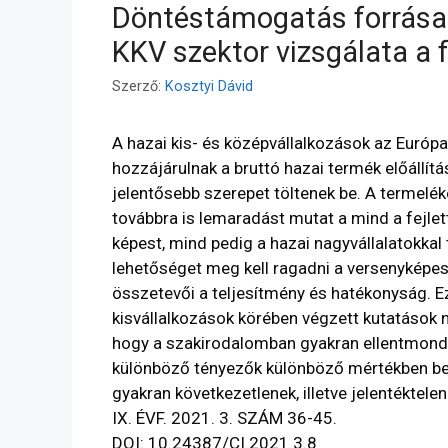
Döntéstámogatás forrá
KKV szektor vizsgálata a 
Szerző:
Kosztyi Dávid
A hazai kis- és középvállalkozások az Euró
hozzájárulnak a bruttó hazai termék előállít
jelentősebb szerepet töltenek be. A termel
továbbra is lemaradást mutat a mind a fejlet
képest, mind pedig a hazai nagyvállalatokka
lehetőséget meg kell ragadni a versenyképes
összetevői a teljesítmény és hatékonyság. Ez
kisvállalkozások körében végzett kutatások n
hogy a szakirodalomban gyakran ellentmondá
különböző tényezők különböző mértékben bef
gyakran következetlenek, illetve jelentéktel
IX. ÉVF. 2021. 3. SZÁM 36-45.
DOI: 10.24387/CI.2021.3.8