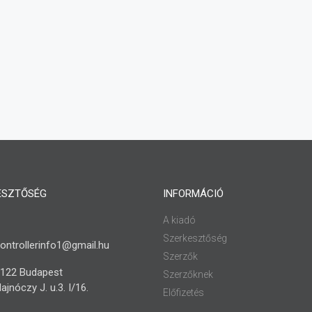
ESZTŐSÉG
INFORMÁCIÓ
A kiadó
Szerkesztőség
ontrollerinfo1@gmail.hu
Szerzők
122 Budapest
Szerzőknek
ajnóczy J. u.3. I/16.
Előfizetés