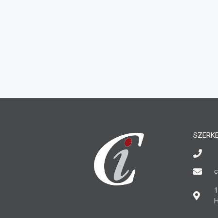
SZERK
c
1
H