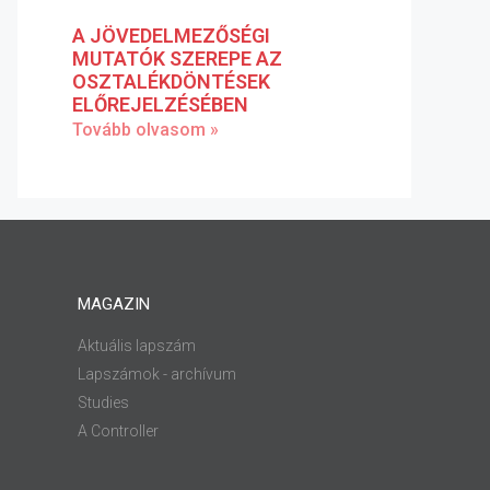
A JÖVEDELMEZŐSÉGI
MUTATÓK SZEREPE AZ
OSZTALÉKDÖNTÉSEK
ELŐREJELZÉSÉBEN
Tovább olvasom »
MAGAZIN
Aktuális lapszám
Lapszámok - archívum
Studies
A Controller