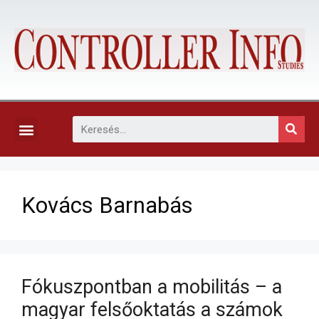
KAPCSOLAT, ELŐFIZETÉS ÉS EGYÉB SZOLGÁLTATÁSOK
Kovács Barnabás
Fókuszpontban a mobilitás – a
magyar felsőoktatás a számok