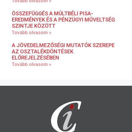
Tovább olvasom »
ÖSSZEFÜGGÉS A MÚLTBÉLI PISA-
EREDMÉNYEK ÉS A PÉNZÜGYI MŰVELTSÉG
SZINTJE KÖZÖTT
Tovább olvasom »
A JÖVEDELMEZŐSÉGI MUTATÓK SZEREPE
AZ OSZTALÉKDÖNTÉSEK
ELŐREJELZÉSÉBEN
Tovább olvasom »