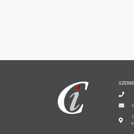
SZERK
c
1
H