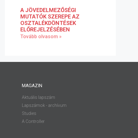
A JÖVEDELMEZŐSÉGI
MUTATÓK SZEREPE AZ
OSZTALÉKDÖNTÉSEK
ELŐREJELZÉSÉBEN
Tovább olvasom »
MAGAZIN
Aktuális lapszám
Lapszámok - archívum
Studies
A Controller