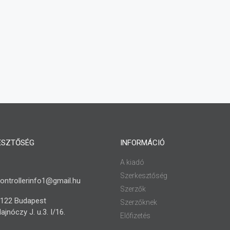
ESZTŐSÉG
INFORMÁCIÓ
A kiadó
Szerkesztőség
ontrollerinfo1@gmail.hu
Szerzők
122 Budapest
Szerzőknek
ajnóczy J. u.3. I/16.
Előfizetés