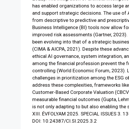
has enabled organizations to access large a
and support strategic decisions. The use of AI
from descriptive to predictive and prescripti
Business Intelligence (BI) tools now allow f
improved risk assessments (Gartner, 2023). 
been evolving into that of a strategic busine
(CIMA & AICPA, 2021). Despite these advance
ethical AI governance, system integration, 
among the financial profession prevent the fu
controlling (World Economic Forum, 2023). L
challenges in prioritization among the ESG o
address these complexities, frameworks lik
Customer-Based Corporate Valuation (CBCV) a
measurable financial outcomes (Gupta, Lehma
is not only adapting to but also enabling the
XIII. ÉVFOLYAM 2025. SPECIAL ISSUES 3. 13
DOI: 10.24387/CI.SI.2025.3.2