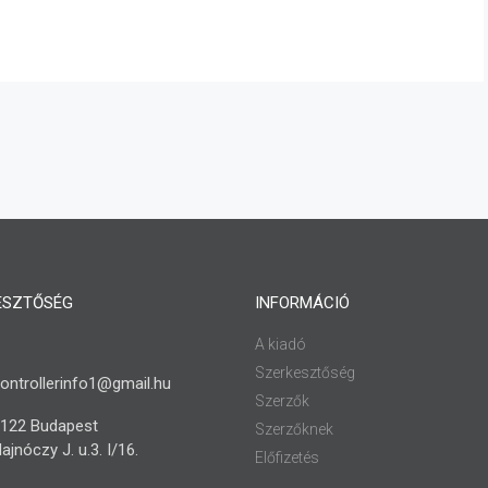
ESZTŐSÉG
INFORMÁCIÓ
A kiadó
Szerkesztőség
ontrollerinfo1@gmail.hu
Szerzők
122 Budapest
Szerzőknek
ajnóczy J. u.3. I/16.
Előfizetés