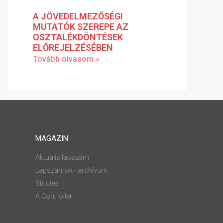
A JÖVEDELMEZŐSÉGI
MUTATÓK SZEREPE AZ
OSZTALÉKDÖNTÉSEK
ELŐREJELZÉSÉBEN
Tovább olvasom »
MAGAZIN
Aktuális lapszám
Lapszámok - archívum
Studies
A Controller