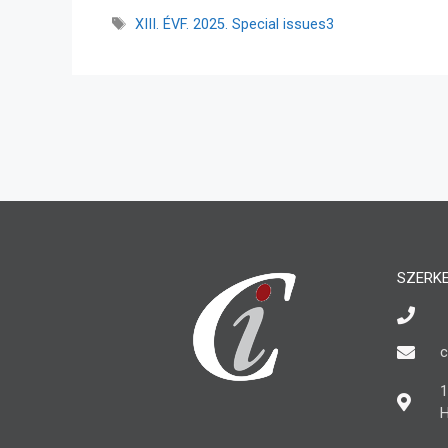
XIII. ÉVF. 2025. Special issues3
SZERK
c
1
H