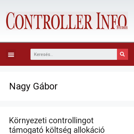
KAPCSOLAT, ELŐFIZETÉS ÉS EGYÉB SZOLGÁLTATÁSOK
Nagy Gábor
Környezeti controllingot
támogató költség allokáció