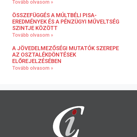
Tovább olvasom »
ÖSSZEFÜGGÉS A MÚLTBÉLI PISA-
EREDMÉNYEK ÉS A PÉNZÜGYI MŰVELTSÉG
SZINTJE KÖZÖTT
Tovább olvasom »
A JÖVEDELMEZŐSÉGI MUTATÓK SZEREPE
AZ OSZTALÉKDÖNTÉSEK
ELŐREJELZÉSÉBEN
Tovább olvasom »