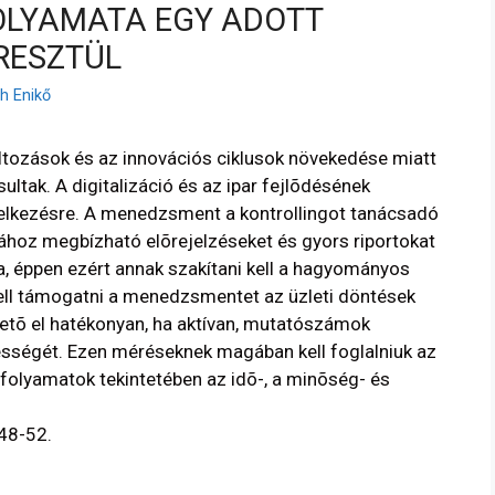
OLYAMATA EGY ADOTT
RESZTÜL
h Enikő
áltozások és az innovációs ciklusok növekedése miatt
ltak. A digitalizáció és az ipar fejlõdésének
delkezésre. A menedzsment a kontrollingot tanácsadó
ához megbízható elõrejelzéseket és gyors riportokat
ítja, éppen ezért annak szakítani kell a hagyományos
ll támogatni a menedzsmentet az üzleti döntések
etõ el hatékonyan, ha aktívan, mutatószámok
ességét. Ezen méréseknek magában kell foglalniuk az
g-folyamatok tekintetében az idõ-, a minõség- és
48-52.