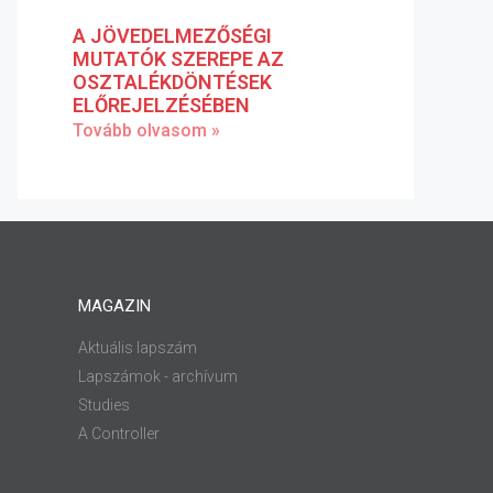
A JÖVEDELMEZŐSÉGI
MUTATÓK SZEREPE AZ
OSZTALÉKDÖNTÉSEK
ELŐREJELZÉSÉBEN
Tovább olvasom »
MAGAZIN
Aktuális lapszám
Lapszámok - archívum
Studies
A Controller