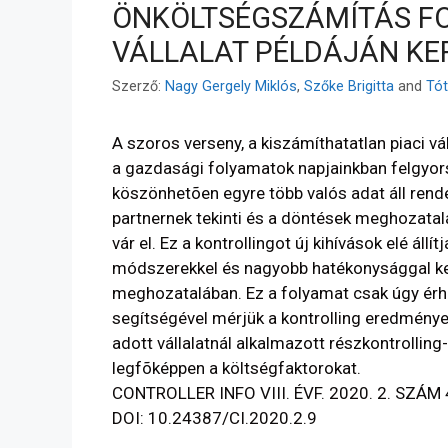
ÖNKÖLTSÉGSZÁMÍTÁS F
VÁLLALAT PÉLDÁJÁN KE
Szerző:
Nagy Gergely Miklós
,
Szőke Brigitta
and
Tót
A szoros verseny, a kiszámíthatatlan piaci v
a gazdasági folyamatok napjainkban felgyorsu
köszönhetõen egyre több valós adat áll ren
partnernek tekinti és a döntések meghozatal
vár el. Ez a kontrollingot új kihívások elé áll
módszerekkel és nagyobb hatékonysággal ke
meghozatalában. Ez a folyamat csak úgy érh
segítségével mérjük a kontrolling eredmény
adott vállalatnál alkalmazott részkontrollin
legfõképpen a költségfaktorokat.
CONTROLLER INFO VIII. ÉVF. 2020. 2. SZÁM 
DOI: 10.24387/CI.2020.2.9