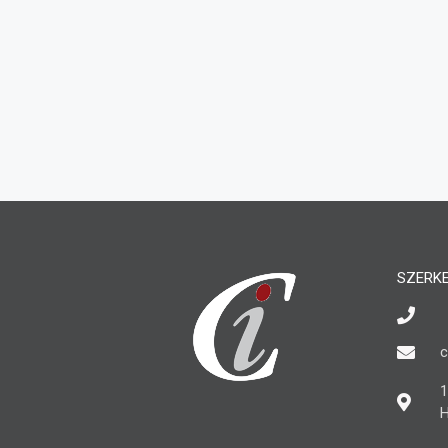
SZERK
c
1
H