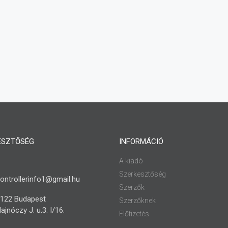
ESZTŐSÉG
INFORMÁCIÓ
A kiadó
Szerkesztőség
ontrollerinfo1@gmail.hu
Szerzők
122 Budapest
Szerzőknek
ajnóczy J. u.3. I/16.
Előfizetés