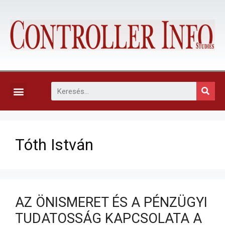
KAPCSOLAT, ELŐFIZETÉS ÉS EGYÉB SZOLGÁLTATÁSOK
Tóth István
AZ ÖNISMERET ÉS A PÉNZÜGYI
TUDATOSSÁG KAPCSOLATA A