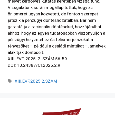
melyet kérdőíves kutatás keretében vizsgáltunk.
Vizsgálatunk során megállapítottuk, hogy az
önismeret ugyan közvetett, de fontos szerepet
játszik a pénzügyi döntéshozatalban. Bár nem
garantálja a racionális döntéseket, hozzájárulhat
ahhoz, hogy az egyén tudatosabban viszonyuljon a
pénzügyi helyzetéhez és felismerje azokat a
tényezőket – például a családi mintákat –, amelyek
alakítják döntéseit.
XIII. ÉVF. 2025. 2. SZÁM 56-59
DOI: 10.24387/CI.2025.2.9
XIII.ÉVF.2025.2.SZÁM