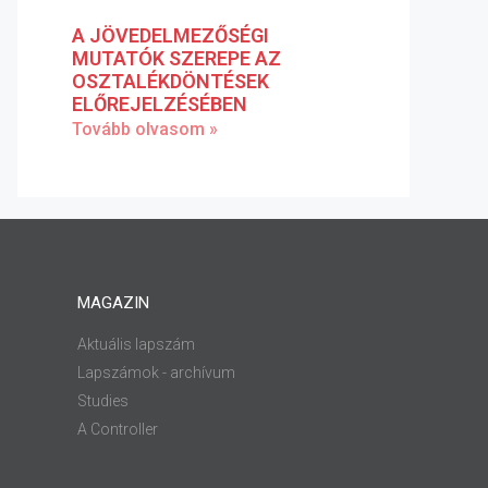
A JÖVEDELMEZŐSÉGI
MUTATÓK SZEREPE AZ
OSZTALÉKDÖNTÉSEK
ELŐREJELZÉSÉBEN
Tovább olvasom »
MAGAZIN
Aktuális lapszám
Lapszámok - archívum
Studies
A Controller