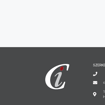
SZERK
c
1
H