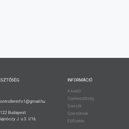
ESZTŐSÉG
INFORMÁCIÓ
A kiadó
Szerkesztőség
ontrollerinfo1@gmail.hu
Szerzők
122 Budapest
Szerzőknek
ajnóczy J. u.3. I/16.
Előfizetés