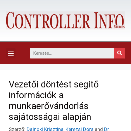
KAPCSOLAT, ELŐFIZETÉS ÉS EGYÉB SZOLGÁLTATÁSOK
Vezetői döntést segítő
információk a
munkaerővándorlás
sajátosságai alapján
Szerző:
Dajnoki Krisztina
,
Kerezsi Dóra
and
Dr.