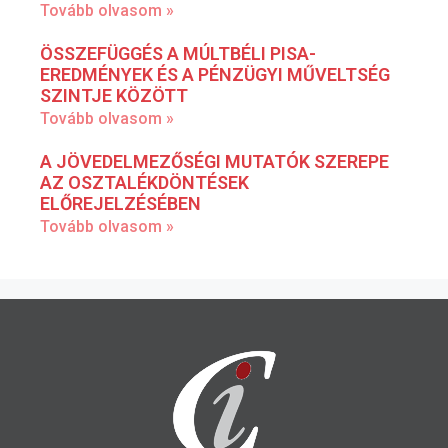
Tovább olvasom »
ÖSSZEFÜGGÉS A MÚLTBÉLI PISA-
EREDMÉNYEK ÉS A PÉNZÜGYI MŰVELTSÉG
SZINTJE KÖZÖTT
Tovább olvasom »
A JÖVEDELMEZŐSÉGI MUTATÓK SZEREPE
AZ OSZTALÉKDÖNTÉSEK
ELŐREJELZÉSÉBEN
Tovább olvasom »