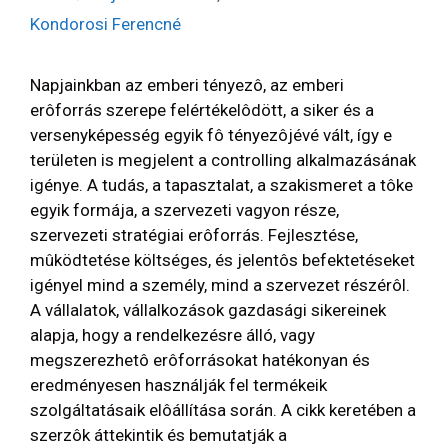
Kondorosi Ferencné
Napjainkban az emberi tényezô, az emberi
erôforrás szerepe felértékelôdött, a siker és a
versenyképesség egyik fô tényezôjévé vált, így e
területen is megjelent a controlling alkalmazásának
igénye. A tudás, a tapasztalat, a szakismeret a tôke
egyik formája, a szervezeti vagyon része,
szervezeti stratégiai erôforrás. Fejlesztése,
mûködtetése költséges, és jelentôs befektetéseket
igényel mind a személy, mind a szervezet részérôl.
A vállalatok, vállalkozások gazdasági sikereinek
alapja, hogy a rendelkezésre álló, vagy
megszerezhetô erôforrásokat hatékonyan és
eredményesen használják fel termékeik
szolgáltatásaik elôállítása során. A cikk keretében a
szerzôk áttekintik és bemutatják a