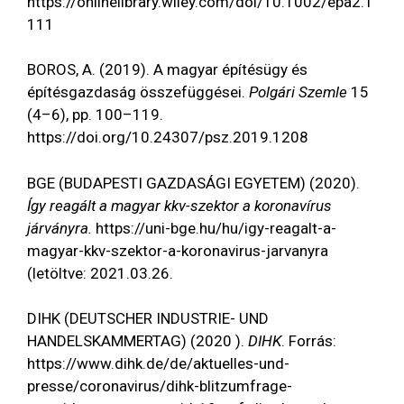
https://onlinelibrary.wiley.com/doi/10.1002/epa2.1
111
BOROS, A. (2019). A magyar építésügy és
építésgazdaság összefüggései.
Polgári Szemle
15
(4–6), pp. 100–119.
https://doi.org/10.24307/psz.2019.1208
BGE (BUDAPESTI GAZDASÁGI EGYETEM) (2020).
Így reagált a magyar kkv-szektor a koronavírus
járványra.
https://uni-bge.hu/hu/igy-reagalt-a-
magyar-kkv-szektor-a-koronavirus-jarvanyra
(letöltve: 2021.03.26.
DIHK (DEUTSCHER INDUSTRIE- UND
HANDELSKAMMERTAG) (2020 ).
DIHK
. Forrás:
https://www.dihk.de/de/aktuelles-und-
presse/coronavirus/dihk-blitzumfrage-