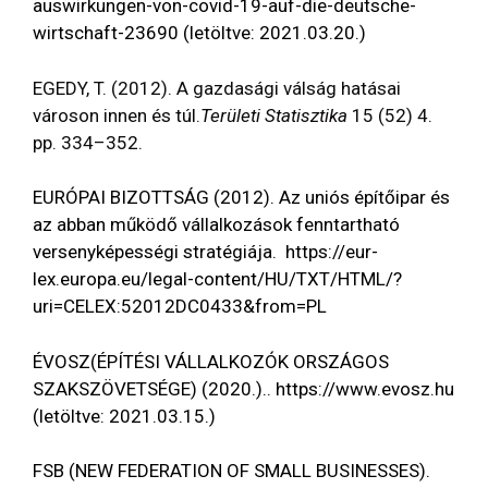
auswirkungen-von-covid-19-auf-die-deutsche-
wirtschaft-23690
(letöltve: 2021.03.20.)
EGEDY, T. (2012). A gazdasági válság hatásai
városon innen és túl.
Területi Statisztika
15 (52) 4.
pp. 334–352.
EURÓPAI BIZOTTSÁG (2012). Az uniós építőipar és
az abban működő vállalkozások fenntartható
versenyképességi stratégiája.
https://eur-
lex.europa.eu/legal-content/HU/TXT/HTML/?
uri=CELEX:52012DC0433&from=PL
ÉVOSZ(ÉPÍTÉSI VÁLLALKOZÓK ORSZÁGOS
SZAKSZÖVETSÉGE) (2020.)..
https://www.evosz.hu
(letöltve: 2021.03.15.)
FSB (NEW FEDERATION OF SMALL BUSINESSES).