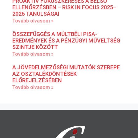
PROAKTÍV FÓKUSZKERESÉS A BELSŐ
ELLENŐRZÉSBEN – RISK IN FOCUS 2025–
2026 TANULSÁGAI
Tovább olvasom »
ÖSSZEFÜGGÉS A MÚLTBÉLI PISA-
EREDMÉNYEK ÉS A PÉNZÜGYI MŰVELTSÉG
SZINTJE KÖZÖTT
Tovább olvasom »
A JÖVEDELMEZŐSÉGI MUTATÓK SZEREPE
AZ OSZTALÉKDÖNTÉSEK
ELŐREJELZÉSÉBEN
Tovább olvasom »