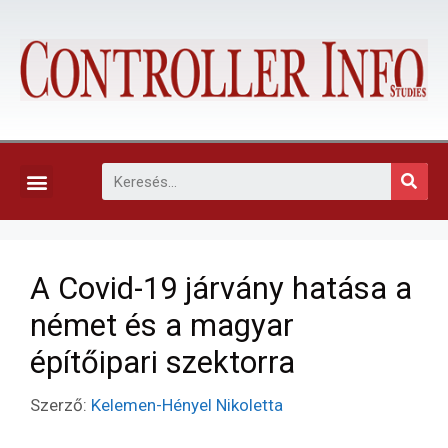
KAPCSOLAT, ELŐFIZETÉS ÉS EGYÉB SZOLGÁLTATÁSOK
A Covid-19 járvány hatása a
német és a magyar
építőipari szektorra
Szerző:
Kelemen-Hényel Nikoletta