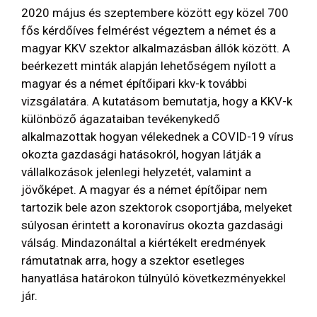
2020 május és szeptembere között egy közel 700
fős kérdőíves felmérést végeztem a német és a
magyar KKV szektor alkalmazásban állók között. A
beérkezett minták alapján lehetőségem nyílott a
magyar és a német építőipari kkv-k további
vizsgálatára. A kutatásom bemutatja, hogy a KKV-k
különböző ágazataiban tevékenykedő
alkalmazottak hogyan vélekednek a COVID-19 vírus
okozta gazdasági hatásokról, hogyan látják a
vállalkozások jelenlegi helyzetét, valamint a
jövőképet. A magyar és a német építőipar nem
tartozik bele azon szektorok csoportjába, melyeket
súlyosan érintett a koronavírus okozta gazdasági
válság. Mindazonáltal a kiértékelt eredmények
rámutatnak arra, hogy a szektor esetleges
hanyatlása határokon túlnyúló következményekkel
jár.