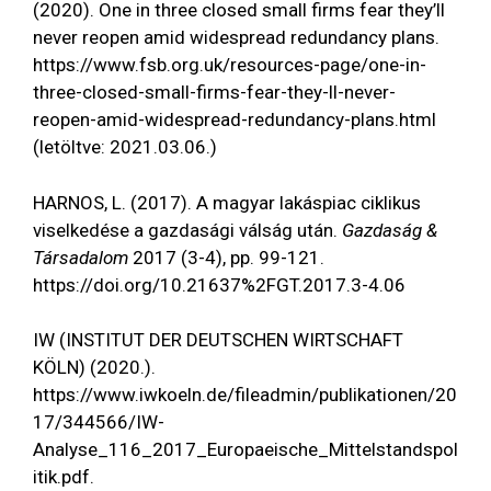
(2020). One in three closed small firms fear they’ll
never reopen amid widespread redundancy plans.
https://www.fsb.org.uk/resources-page/one-in-
three-closed-small-firms-fear-they-ll-never-
reopen-amid-widespread-redundancy-plans.html
(letöltve: 2021.03.06.)
HARNOS, L. (2017). A magyar lakáspiac ciklikus
viselkedése a gazdasági válság után.
Gazdaság &
Társadalom
2017 (3-4), pp. 99-121.
https://doi.org/10.21637%2FGT.2017.3-4.06
IW (INSTITUT DER DEUTSCHEN WIRTSCHAFT
KÖLN) (2020.).
https://www.iwkoeln.de/fileadmin/publikationen/20
17/344566/IW-
Analyse_116_2017_Europaeische_Mittelstandspol
itik.pdf
.