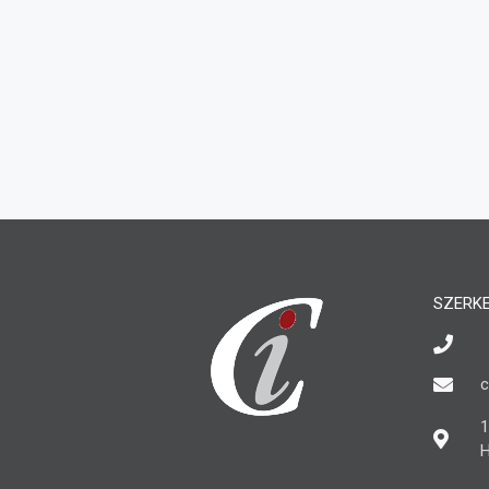
SZERK
c
1
H