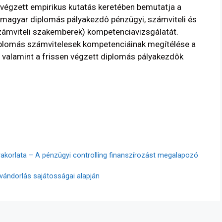
n végzett empirikus kutatás keretében bemutatja a
magyar diplomás pályakezdô pénzügyi, számviteli és
zámviteli szakemberek) kompetenciavizsgálatát.
iplomás számvitelesek kompetenciáinak megítélése a
, valamint a frissen végzett diplomás pályakezdôk
 gyakorlata – A pénzügyi controlling finanszírozást megalapozó
vándorlás sajátosságai alapján