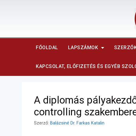
FŐOLDAL
LAPSZÁMOK
SZERZŐ
KAPCSOLAT, ELŐFIZETÉS ÉS EGYÉB SZO
A diplomás pályakezdő 
controlling szakemberek
Szerző:
Balázsiné Dr. Farkas Katalin