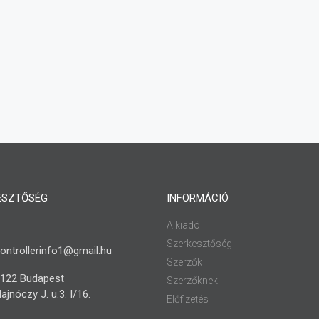
ESZTŐSÉG
INFORMÁCIÓ
A kiadó
Szerkesztőség
ontrollerinfo1@gmail.hu
Szerzők
122 Budapest
Szerzőknek
ajnóczy J. u.3. I/16.
Előfizetés