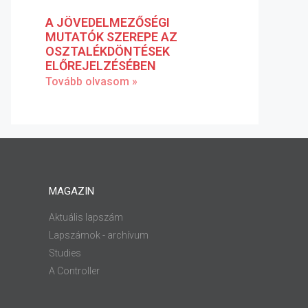
A JÖVEDELMEZŐSÉGI
MUTATÓK SZEREPE AZ
OSZTALÉKDÖNTÉSEK
ELŐREJELZÉSÉBEN
Tovább olvasom »
MAGAZIN
Aktuális lapszám
Lapszámok - archívum
Studies
A Controller