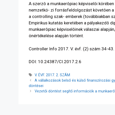
A szerzô a munkaerôpiac képviselôi körébe
nemzetkö- zi forrásfeldolgozást követôen a 
a controlling szak- emberek (továbbiakban s
Empirikus kutatás keretében a pályakezdô d
munkaerôpiac képviselôinek válaszai alapján
önértékelése alapján történt.
Controller Info 2017. V. évf. (2) szám 34-43.
DOI: 10.24387/CI.2017.2.6
V. ÉVF. 2017. 2. SZÁM
A vállalkozások belső és külső finanszírozási
döntései
Vezetői döntést segítő információk a munkaerő