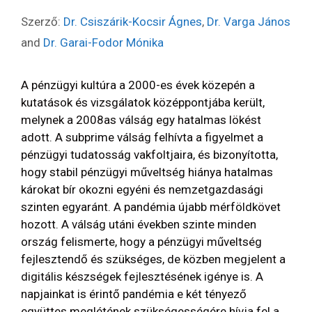
Szerző:
Dr. Csiszárik-Kocsir Ágnes
,
Dr. Varga János
and
Dr. Garai-Fodor Mónika
A pénzügyi kultúra a 2000-es évek közepén a
kutatások és vizsgálatok középpontjába került,
melynek a 2008as válság egy hatalmas lökést
adott. A subprime válság felhívta a figyelmet a
pénzügyi tudatosság vakfoltjaira, és bizonyította,
hogy stabil pénzügyi műveltség hiánya hatalmas
károkat bír okozni egyéni és nemzetgazdasági
szinten egyaránt. A pandémia újabb mérföldkövet
hozott. A válság utáni években szinte minden
ország felismerte, hogy a pénzügyi műveltség
fejlesztendő és szükséges, de közben megjelent a
digitális készségek fejlesztésének igénye is. A
napjainkat is érintő pandémia e két tényező
együttes meglétének szükségességére hívja fel a