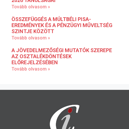
2026 TANULSÁGAI
Tovább olvasom »
ÖSSZEFÜGGÉS A MÚLTBÉLI PISA-
EREDMÉNYEK ÉS A PÉNZÜGYI MŰVELTSÉG
SZINTJE KÖZÖTT
Tovább olvasom »
A JÖVEDELMEZŐSÉGI MUTATÓK SZEREPE
AZ OSZTALÉKDÖNTÉSEK
ELŐREJELZÉSÉBEN
Tovább olvasom »