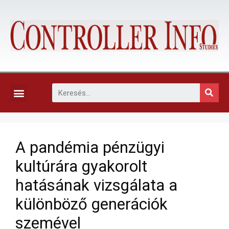
KAPCSOLAT, ELŐFIZETÉS ÉS EGYÉB SZOLGÁLTATÁSOK
A pandémia pénzügyi
kultúrára gyakorolt
hatásának vizsgálata a
különböző generációk
szemével