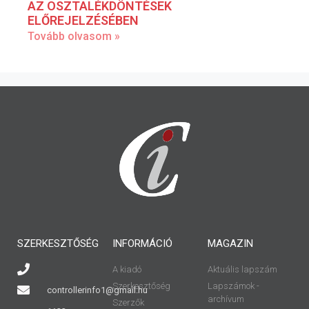
AZ OSZTALÉKDÖNTÉSEK
ELŐREJELZÉSÉBEN
Tovább olvasom »
SZERKESZTŐSÉG
INFORMÁCIÓ
MAGAZIN
A kiadó
Aktuális lapszám
Szerkesztőség
Lapszámok -
controllerinfo1@gmail.hu
archívum
Szerzők