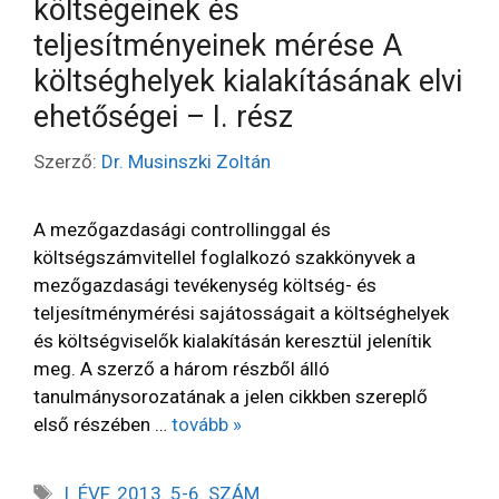
költségeinek és
teljesítményeinek mérése A
költséghelyek kialakításának elvi
ehetőségei – I. rész
Szerző:
Dr. Musinszki Zoltán
A mezőgazdasági controllinggal és
költségszámvitellel foglalkozó szakkönyvek a
mezőgazdasági tevékenység költség- és
teljesítménymérési sajátosságait a költséghelyek
és költségviselők kialakításán keresztül jelenítik
meg. A szerző a három részből álló
tanulmánysorozatának a jelen cikkben szereplő
első részében …
tovább »
I. ÉVF. 2013. 5-6. SZÁM