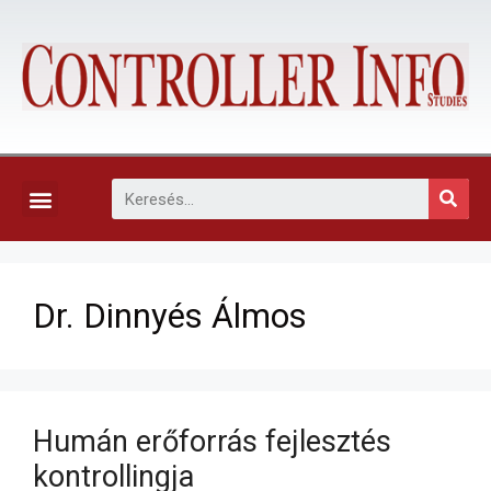
KAPCSOLAT, ELŐFIZETÉS ÉS EGYÉB SZOLGÁLTATÁSOK
Dr. Dinnyés Álmos
Humán erőforrás fejlesztés
kontrollingja