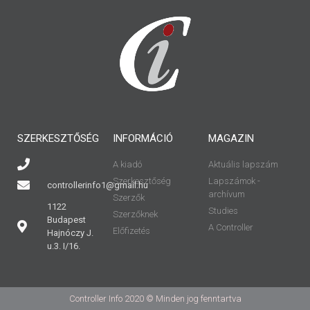
SZERKESZTŐSÉG
INFORMÁCIÓ
MAGAZIN
A kiadó
Aktuális lapszám
Szerkesztőség
Lapszámok -
controllerinfo1@gmail.hu
archívum
Szerzők
1122
Studies
Szerzőknek
Budapest
A Controller
Előfizetés
Hajnóczy J.
u.3. I/16.
Controller Info 2020 © Minden jog fenntartva