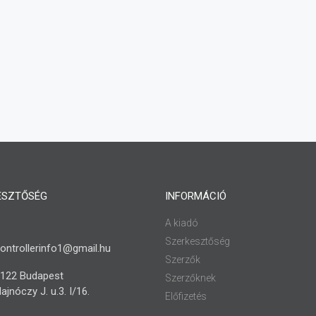
ESZTŐSÉG
INFORMÁCIÓ
A kiadó
Szerkesztőség
ontrollerinfo1@gmail.hu
Szerzők
122 Budapest
Szerzőknek
ajnóczy J. u.3. I/16.
Előfizetés