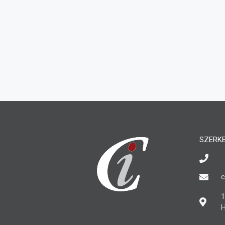
SZERK
c
1
H