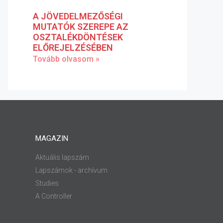
A JÖVEDELMEZŐSÉGI
MUTATÓK SZEREPE AZ
OSZTALÉKDÖNTÉSEK
ELŐREJELZÉSÉBEN
Tovább olvasom »
MAGAZIN
Aktuális lapszám
Lapszámok - archívum
Studies
A Controller